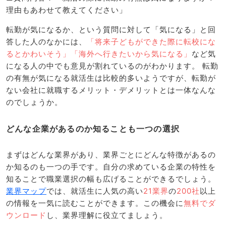
理由もあわせて教えてください」
転勤が気になるか、という質問に対して「気になる」と回
答した人のなかには、
「将来子どもができた際に転校にな
るとかわいそう」「海外へ行きたいから気になる」
など気
になる人の中でも意見が割れているのがわかります。 転勤
の有無が気になる就活生は比較的多いようですが、転勤が
ない会社に就職するメリット・デメリットとは一体なんな
のでしょうか。
どんな企業があるのか知ることも一つの選択
まずはどんな業界があり、業界ごとにどんな特徴があるの
か知るのも一つの手です。自分の求めている企業の特性を
知ることで職業選択の幅も広げることができるでしょう。
業界マップ
では、就活生に人気の高い
21業界
の
200社
以上
の情報を一気に読むことができます。この機会に
無料でダ
ウンロード
し、業界理解に役立てましょう。