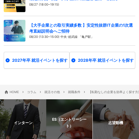
08/27 (18:00~19:15)
【大手企業との取引実績多数 】安定性抜群IT企業の1次選
考直結説明会へご招待
08/20 (13:30~15:00) 中央･総武線 「亀戸駅」
2027年卒 就活イベントを探す
2028年卒 就活イベントを探す
›
›
›
›
HOME
コラム
就活その他
就職条件
【転勤なしの企業を効率よく探す方
ES（エントリーシー
インターン
志望動機
ト）