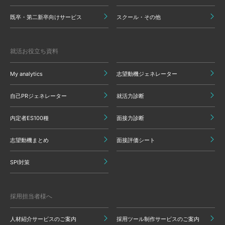
既卒・第二新卒向けサービス
スクール・その他
就活お役立ち資料
My analytics
志望動機ジェネレーター
自己PRジェネレーター
就活力診断
内定者ES100種
面接力診断
志望動機まとめ
面接評価シート
SPI対策
採用担当者様へ
人材紹介サービスのご案内
採用ツール制作サービスのご案内