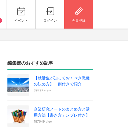
イベント
ログイン
会員登録
編集部のおすすめ記事
【就活生が知っておくべき職種
の決め方】一例付きで紹介
39727 view
企業研究ノートのまとめ方と活
用方法【書き方テンプレ付き】
187649 view