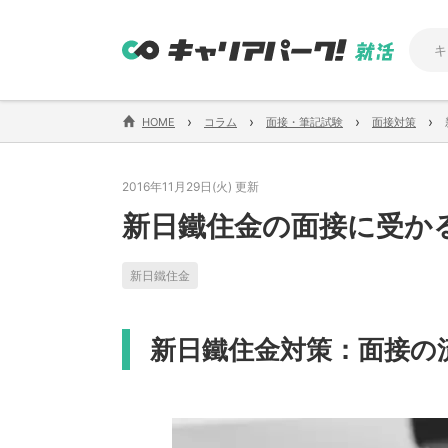
›
›
›
›
HOME
コラム
面接・筆記試験
面接対策
2016年11月29日(火) 更新
新日鐵住金の面接に受か
新日鐵住金
新日鐵住金対策：面接の