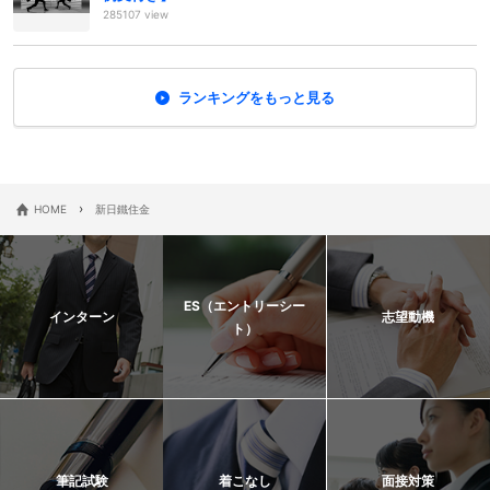
285107 view
ランキングをもっと見る
›
HOME
新日鐵住金
ES（エントリーシー
インターン
志望動機
ト）
筆記試験
着こなし
面接対策