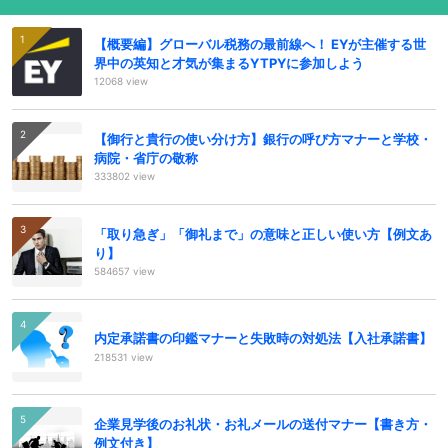
【概要編】グローバル税務の最前線へ！ EYが主催する世
界中の英知と才気が集まるYTPYに参加しよう
12068 view
【御行と貴行の使い分け方】銀行の呼び方マナーと学校・
病院・省庁の敬称
333802 view
「取り急ぎ」「御礼まで」の意味と正しい使い方【例文あ
り】
584657 view
内定承諾書の印鑑マナーと失敗時の対処法【入社承諾書】
218531 view
企業見学後のお礼状・お礼メールの送付マナー【書き方・
例文付き】