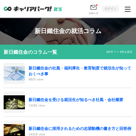
ログイン
お知らせ
新日鐵住金の就活コラム
新日鐵住金のコラム一覧
5件中 1 〜 5件を表示
新日鐵住金の社風・福利厚生・教育制度で就活生が知って
おくべき事
6800 view
新日鐵住金を受ける就活生が知るべき社風・会社概要
14285 view
新日鐵住金に採用されるための志望動機の書き方と回答例
34328 view