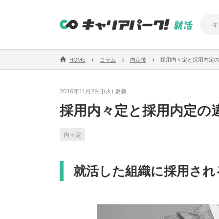
›
›
›
HOME
コラム
内定後
採用内々定と採用内定
2016年11月29日(火) 更新
採用内々定と採用内定の
内々定
就活した組織に採用され