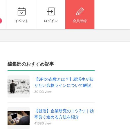
イベント
ログイン
会員登録
編集部のおすすめ記事
【SPIの点数とは？】就活生が知
りたい合格ラインについて解説
30103 view
【就活】企業研究のコツ3つ｜効
率良く進める方法を紹介
41686 view