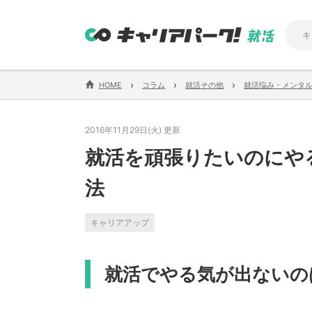
›
›
›
HOME
コラム
就活その他
就活悩み・メンタ
2016年11月29日(火) 更新
就活を頑張りたいのにや
法
キャリアアップ
就活でやる気が出ないの