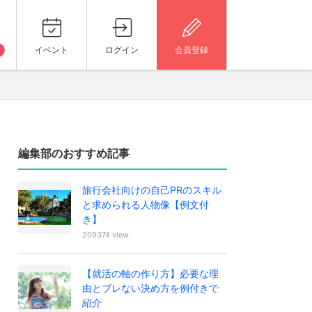
イベント
ログイン
会員登録
編集部のおすすめ記事
旅行会社向けの自己PRのスキル
と求められる人物像【例文付
き】
209374 view
【就活の軸の作り方】必要な理
由とブレない決め方を例付きで
紹介