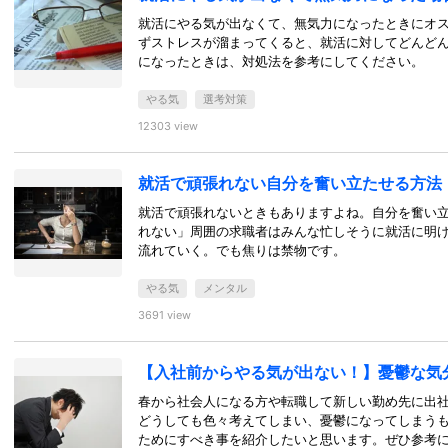
就活にやる気が出なくて、無気力になったときにオ
ずストレスが溜まってくると、就活に対してどんど
になったときは、対処法を参考にしてください。
やる気
選考対策
12303 view
就活で頑張れない自分を奮い立たせる方法
就活で頑張れないときもありますよね。自分を奮い
れない」周囲の求職者はみんな忙しそうに就活に明
流れていく。でも焦りは禁物です。
やる気
メンタル
3691 view
【入社前からやる気が出ない！】憂鬱な気
春から社会人になる方や転職して新しい勤め先に出
どうしても色々考えてしまい、憂鬱になってしまう
ためにすべき事を紹介したいと思います。ぜひ参考