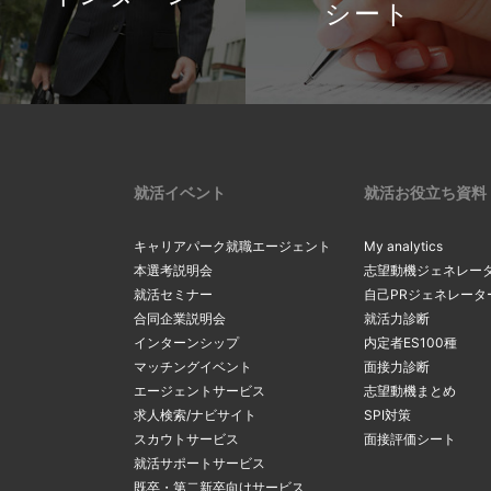
シート
就活イベント
就活お役立ち資料
キャリアパーク就職エージェント
My analytics
本選考説明会
志望動機ジェネレー
就活セミナー
自己PRジェネレータ
合同企業説明会
就活力診断
インターンシップ
内定者ES100種
マッチングイベント
面接力診断
エージェントサービス
志望動機まとめ
求人検索/ナビサイト
SPI対策
スカウトサービス
面接評価シート
就活サポートサービス
既卒・第二新卒向けサービス