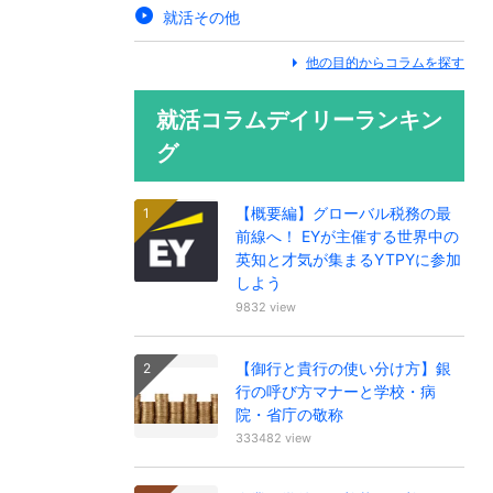
就活その他
他の目的からコラムを探す
就活コラムデイリーランキン
グ
【概要編】グローバル税務の最
前線へ！ EYが主催する世界中の
英知と才気が集まるYTPYに参加
しよう
9832 view
【御行と貴行の使い分け方】銀
行の呼び方マナーと学校・病
院・省庁の敬称
333482 view