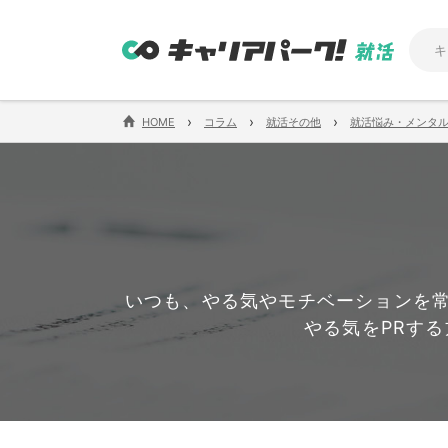
›
›
›
HOME
コラム
就活その他
就活悩み・メンタ
いつも、やる気やモチベーションを
やる気をPRす