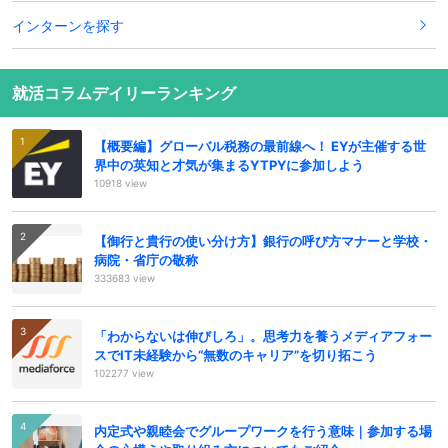
インターンを探す
就活コラムデイリーランキング
【概要編】グローバル税務の最前線へ！ EYが主催する世
界中の英知と才気が集まるYTPYに参加しよう
10918 view
【御行と貴行の使い分け方】銀行の呼び方マナーと学校・
病院・省庁の敬称
333683 view
「わからないは伸びしろ」。思考力を養うメディアフォー
スでIT未経験から“無数のキャリア”を切り拓こう
102277 view
内定式や親睦会でグループワークを行う意味｜参加する場