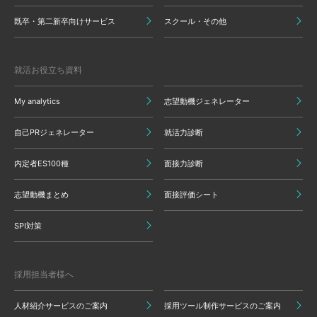
既卒・第二新卒向けサービス
スクール・その他
就活お役立ち資料
My analytics
志望動機ジェネレーター
自己PRジェネレーター
就活力診断
内定者ES100種
面接力診断
志望動機まとめ
面接評価シート
SPI対策
採用担当者様へ
人材紹介サービスのご案内
採用ツール制作サービスのご案内