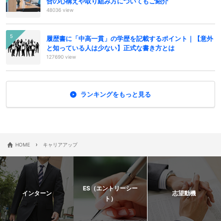
合の心構えや取り組み方についてもご紹介
48036 view
履歴書に「中高一貫」の学歴を記載するポイント｜【意外
と知っている人は少ない】正式な書き方とは
127690 view
ランキングをもっと見る
›
HOME
キャリアアップ
ES（エントリーシー
インターン
志望動機
ト）