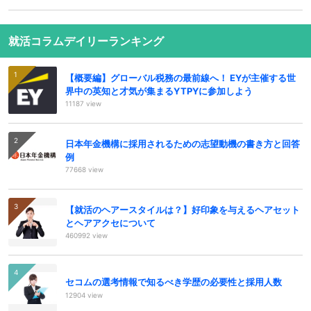
就活コラムデイリーランキング
【概要編】グローバル税務の最前線へ！ EYが主催する世
界中の英知と才気が集まるYTPYに参加しよう
11187 view
日本年金機構に採用されるための志望動機の書き方と回答
例
77668 view
【就活のヘアースタイルは？】好印象を与えるヘアセット
とヘアアクセについて
460992 view
セコムの選考情報で知るべき学歴の必要性と採用人数
12904 view