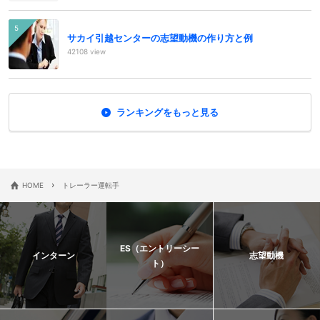
サカイ引越センターの志望動機の作り方と例
42108 view
ランキングをもっと見る
›
HOME
トレーラー運転手
ES（エントリーシー
インターン
志望動機
ト）