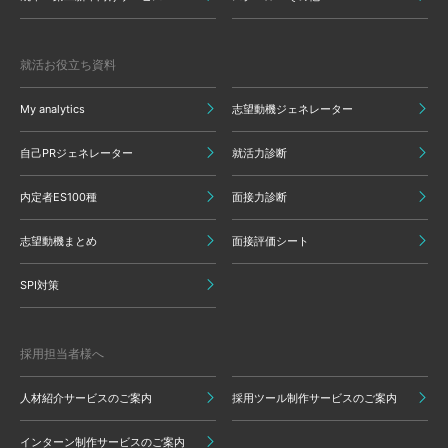
就活お役立ち資料
My analytics
志望動機ジェネレーター
自己PRジェネレーター
就活力診断
内定者ES100種
面接力診断
志望動機まとめ
面接評価シート
SPI対策
採用担当者様へ
人材紹介サービスのご案内
採用ツール制作サービスのご案内
インターン制作サービスのご案内