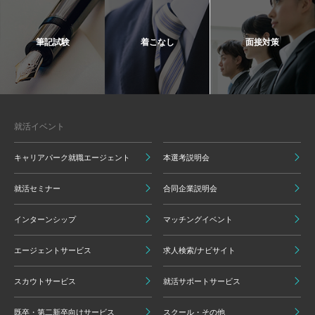
筆記試験
着こなし
面接対策
就活イベント
キャリアパーク就職エージェント
本選考説明会
就活セミナー
合同企業説明会
インターンシップ
マッチングイベント
エージェントサービス
求人検索/ナビサイト
スカウトサービス
就活サポートサービス
既卒・第二新卒向けサービス
スクール・その他