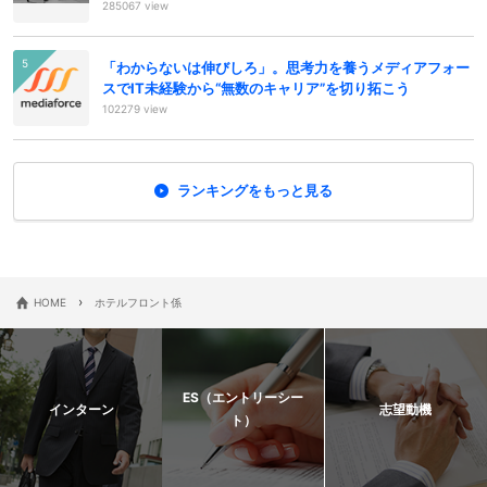
285067 view
「わからないは伸びしろ」。思考力を養うメディアフォー
スでIT未経験から“無数のキャリア”を切り拓こう
102279 view
ランキングをもっと見る
›
HOME
ホテルフロント係
ES（エントリーシー
インターン
志望動機
ト）