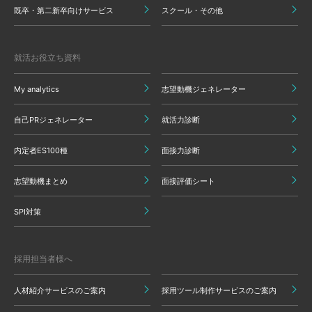
既卒・第二新卒向けサービス
スクール・その他
就活お役立ち資料
My analytics
志望動機ジェネレーター
自己PRジェネレーター
就活力診断
内定者ES100種
面接力診断
志望動機まとめ
面接評価シート
SPI対策
採用担当者様へ
人材紹介サービスのご案内
採用ツール制作サービスのご案内