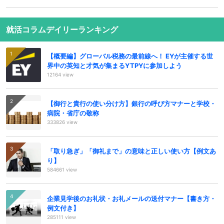
就活コラムデイリーランキング
【概要編】グローバル税務の最前線へ！ EYが主催する世
界中の英知と才気が集まるYTPYに参加しよう
12164 view
【御行と貴行の使い分け方】銀行の呼び方マナーと学校・
病院・省庁の敬称
333826 view
「取り急ぎ」「御礼まで」の意味と正しい使い方【例文あ
り】
584661 view
企業見学後のお礼状・お礼メールの送付マナー【書き方・
例文付き】
285111 view