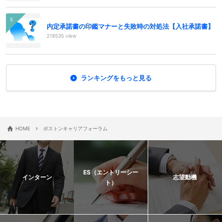
内定承諾書の印鑑マナーと失敗時の対処法【入社承諾書】
218535 view
ランキングをもっと見る
›
HOME
ボストンキャリアフォーラム
ES（エントリーシー
インターン
志望動機
ト）