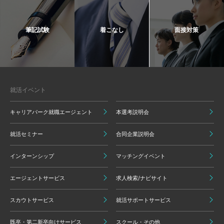
筆記試験
着こなし
面接対策
就活イベント
キャリアパーク就職エージェント
本選考説明会
就活セミナー
合同企業説明会
インターンシップ
マッチングイベント
エージェントサービス
求人検索/ナビサイト
スカウトサービス
就活サポートサービス
既卒・第二新卒向けサービス
スクール・その他