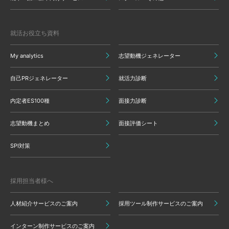
就活お役立ち資料
My analytics
志望動機ジェネレーター
自己PRジェネレーター
就活力診断
内定者ES100種
面接力診断
志望動機まとめ
面接評価シート
SPI対策
採用担当者様へ
人材紹介サービスのご案内
採用ツール制作サービスのご案内
インターン制作サービスのご案内