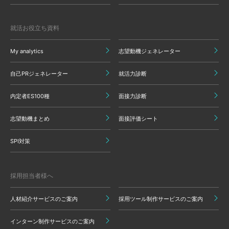
就活お役立ち資料
My analytics
志望動機ジェネレーター
自己PRジェネレーター
就活力診断
内定者ES100種
面接力診断
志望動機まとめ
面接評価シート
SPI対策
採用担当者様へ
人材紹介サービスのご案内
採用ツール制作サービスのご案内
インターン制作サービスのご案内