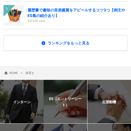
履歴書で趣味の音楽鑑賞をアピールするコツ3つ【例文や
ES集の紹介あり】
421344 view
ランキングをもっと見る
›
HOME
保育士
ES（エントリーシー
インターン
志望動機
ト）