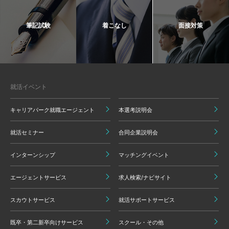
筆記試験
着こなし
面接対策
就活イベント
キャリアパーク就職エージェント
本選考説明会
就活セミナー
合同企業説明会
インターンシップ
マッチングイベント
エージェントサービス
求人検索/ナビサイト
スカウトサービス
就活サポートサービス
既卒・第二新卒向けサービス
スクール・その他