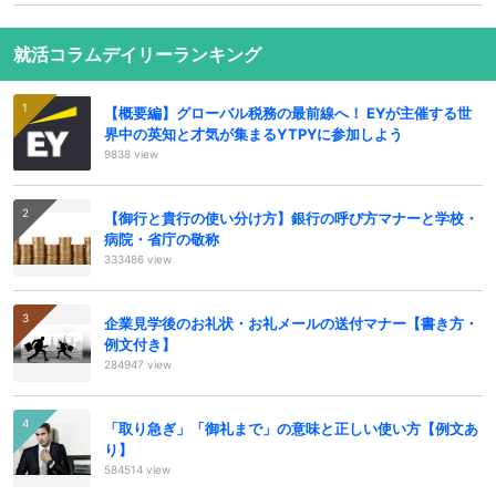
就活コラムデイリーランキング
【概要編】グローバル税務の最前線へ！ EYが主催する世
界中の英知と才気が集まるYTPYに参加しよう
9838 view
【御行と貴行の使い分け方】銀行の呼び方マナーと学校・
病院・省庁の敬称
333486 view
企業見学後のお礼状・お礼メールの送付マナー【書き方・
例文付き】
284947 view
「取り急ぎ」「御礼まで」の意味と正しい使い方【例文あ
り】
584514 view