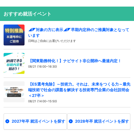
おすすめ就活イベント
◢◤対象の方に表示◢◤早期内定枠のご推薦対象となって
います
日時はご自由にお選びいただけます
【関東勤務特化！】ナビサイト非公開枠へ最速内定！
08/21 (16:00~16:30)
【ES選考免除】～技術力。それは、未来をつくる力～最先
端技術で社会の課題を解決する技術専門企業の会社説明会
＜27卒＞
08/21 (14:00~15:50)
2027年卒 就活イベントを探す
2028年卒 就活イベントを探す