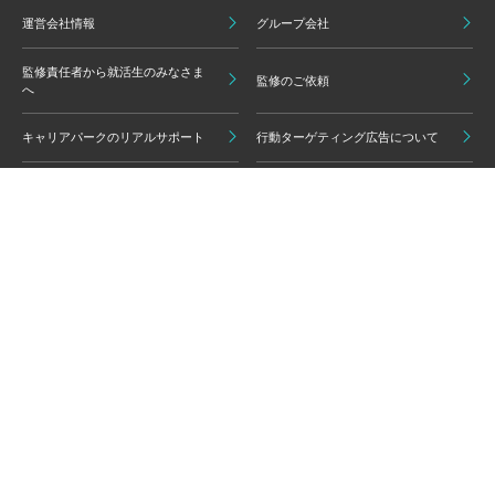
運営会社情報
グループ会社
監修責任者から就活生のみなさま
監修のご依頼
へ
キャリアパークのリアルサポート
行動ターゲティング広告について
プライバシーポリシー
ご利用いただく上での注意点
情報の信頼性担保に向けた編集方
グループ会員利用規約
針
キャリアパーク利用規約
広告掲載基準
免責事項・知的財産権
情報セキュリティポリシー
外部サービスの利用について
反社会的勢力排除ポリシー
コンプライアンスポリシー
カスタマーハラスメントポリシー
よくある質問 / お問い合わせ