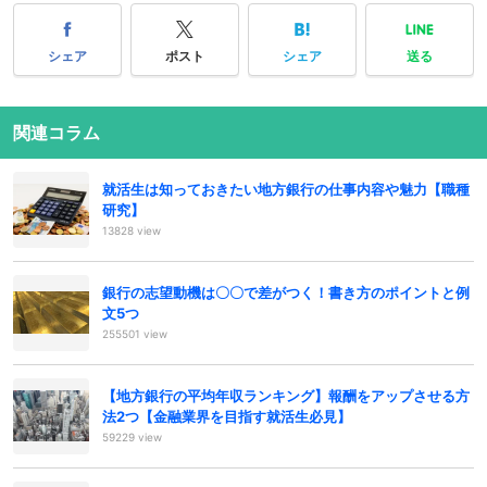
シェア
ポスト
シェア
送る
関連コラム
就活生は知っておきたい地方銀行の仕事内容や魅力【職種
研究】
13828 view
銀行の志望動機は〇〇で差がつく！書き方のポイントと例
文5つ
255501 view
【地方銀行の平均年収ランキング】報酬をアップさせる方
法2つ【金融業界を目指す就活生必見】
59229 view