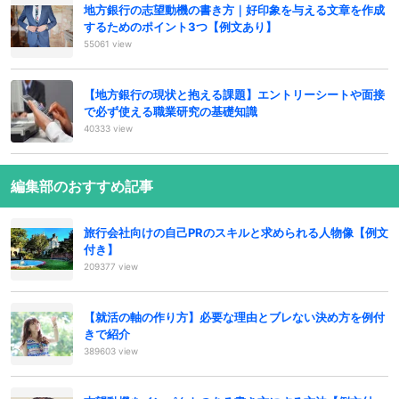
地方銀行の志望動機の書き方｜好印象を与える文章を作成
するためのポイント3つ【例文あり】
55061 view
【地方銀行の現状と抱える課題】エントリーシートや面接
で必ず使える職業研究の基礎知識
40333 view
編集部のおすすめ記事
旅行会社向けの自己PRのスキルと求められる人物像【例文
付き】
209377 view
【就活の軸の作り方】必要な理由とブレない決め方を例付
きで紹介
389603 view