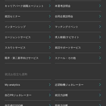
キャリアパーク就職エージェント
本選考説明会
就活セミナー
合同企業説明会
インターンシップ
マッチングイベント
エージェントサービス
求人検索/ナビサイト
スカウトサービス
就活サポートサービス
既卒・第二新卒向けサービス
スクール・その他
就活お役立ち資料
My analytics
志望動機ジェネレーター
自己PRジェネレーター
就活力診断
内定者ES100種
面接力診断