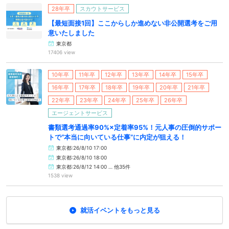
28年卒
スカウトサービス
【最短面接1回】ここからしか進めない非公開選考をご用
意いたしました
東京都
17406 view
10年卒
11年卒
12年卒
13年卒
14年卒
15年卒
16年卒
17年卒
18年卒
19年卒
20年卒
21年卒
22年卒
23年卒
24年卒
25年卒
26年卒
エージェントサービス
書類選考通過率90%×定着率95%！元人事の圧倒的サポー
トで“本当に向いている仕事”に内定が狙える！
東京都:26/8/10 17:00
東京都:26/8/10 18:00
東京都:26/8/12 14:00 … 他35件
1538 view
就活イベントをもっと見る