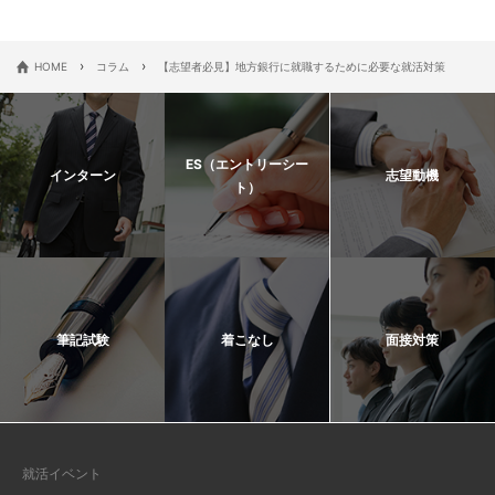
›
›
HOME
コラム
【志望者必見】地方銀行に就職するために必要な就活対策
ES（エントリーシー
インターン
志望動機
ト）
筆記試験
着こなし
面接対策
就活イベント