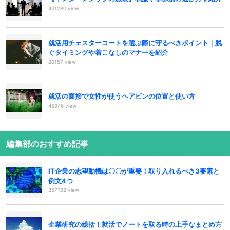
431280 view
就活用チェスターコートを選ぶ際に守るべきポイント｜脱
ぐタイミングや着こなしのマナーを紹介
20157 view
就活の面接で女性が使うヘアピンの位置と使い方
45946 view
編集部のおすすめ記事
IT企業の志望動機は〇〇が重要！取り入れるべき3要素と
例文4つ
357192 view
企業研究の総括！就活でノートを取る時の上手なまとめ方