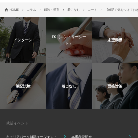
›
›
›
›
›
HOME
コラム
服装・髪型
着こなし
コート
【就活で気をつけてお
ES（エントリーシー
インターン
志望動機
ト）
筆記試験
着こなし
面接対策
就活イベント
キャリアパーク就職エージェント
本選考説明会