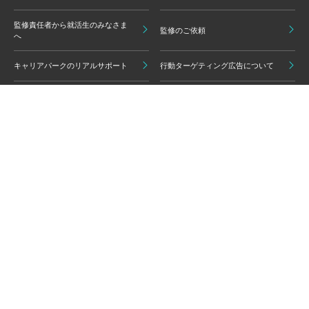
監修責任者から就活生のみなさま
監修のご依頼
へ
キャリアパークのリアルサポート
行動ターゲティング広告について
プライバシーポリシー
ご利用いただく上での注意点
情報の信頼性担保に向けた編集方
グループ会員利用規約
針
キャリアパーク利用規約
広告掲載基準
免責事項・知的財産権
情報セキュリティポリシー
外部サービスの利用について
反社会的勢力排除ポリシー
コンプライアンスポリシー
カスタマーハラスメントポリシー
よくある質問 / お問い合わせ