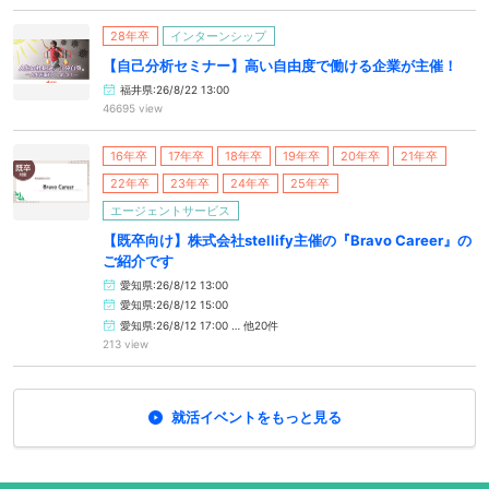
28年卒
インターンシップ
【自己分析セミナー】高い自由度で働ける企業が主催！
福井県:26/8/22 13:00
46695 view
16年卒
17年卒
18年卒
19年卒
20年卒
21年卒
22年卒
23年卒
24年卒
25年卒
エージェントサービス
【既卒向け】株式会社stellify主催の『Bravo Career』の
ご紹介です
愛知県:26/8/12 13:00
愛知県:26/8/12 15:00
愛知県:26/8/12 17:00 … 他20件
213 view
就活イベントをもっと見る