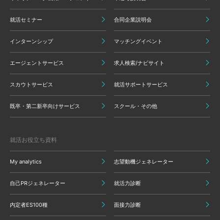
就活セミナー
合同企業説明会
インターンシップ
マッチングイベント
エージェントサービス
求人検索/ナビサイト
スカウトサービス
就活サポートサービス
既卒・第二新卒向けサービス
スクール・その他
就活お役立ち資料
My analytics
志望動機ジェネレーター
自己PRジェネレーター
就活力診断
内定者ES100種
面接力診断