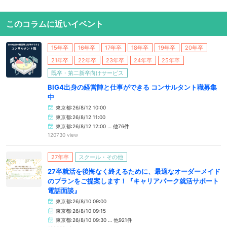
このコラムに近いイベント
15年卒
16年卒
17年卒
18年卒
19年卒
20年卒
21年卒
22年卒
23年卒
24年卒
25年卒
既卒・第二新卒向けサービス
BIG4出身の経営陣と仕事ができる コンサルタント職募集
中
東京都:26/8/12 10:00
東京都:26/8/12 11:00
東京都:26/8/12 12:00 … 他76件
120730 view
27年卒
スクール・その他
27卒就活を後悔なく終えるために、最適なオーダーメイド
のプランをご提案します！『キャリアパーク就活サポート
電話面談』
東京都:26/8/10 09:00
東京都:26/8/10 09:15
東京都:26/8/10 09:30 … 他921件