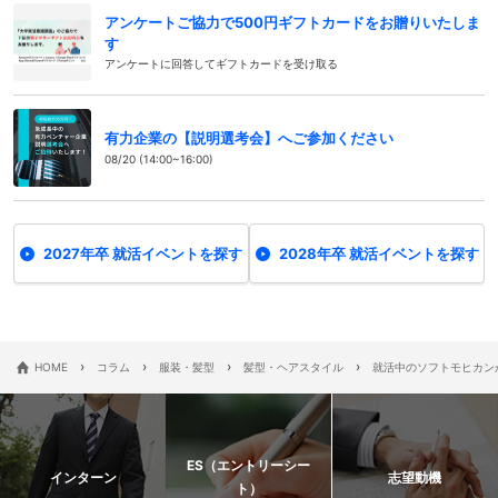
アンケートご協力で500円ギフトカードをお贈りいたしま
す
アンケートに回答してギフトカードを受け取る
有力企業の【説明選考会】へご参加ください
08/20 (14:00~16:00)
2027年卒 就活イベントを探す
2028年卒 就活イベントを探す
›
›
›
›
HOME
コラム
服装・髪型
髪型・ヘアスタイル
就活中のソフトモヒカン
ES（エントリーシー
インターン
志望動機
ト）