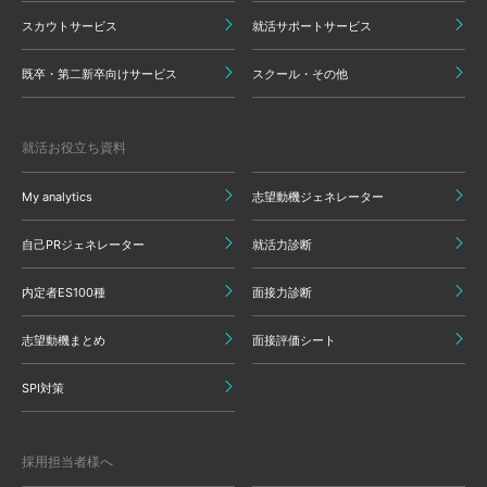
スカウトサービス
就活サポートサービス
既卒・第二新卒向けサービス
スクール・その他
就活お役立ち資料
My analytics
志望動機ジェネレーター
自己PRジェネレーター
就活力診断
内定者ES100種
面接力診断
志望動機まとめ
面接評価シート
SPI対策
採用担当者様へ