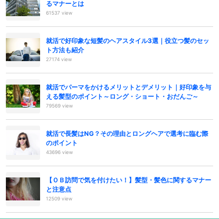
るマナーとは
61537 view
就活で好印象な短髪のヘアスタイル3選｜役立つ髪のセッ
ト方法も紹介
27174 view
就活でパーマをかけるメリットとデメリット｜好印象を与
える髪型のポイント～ロング・ショート・おだんご～
79569 view
就活で長髪はNG？その理由とロングヘアで選考に臨む際
のポイント
43696 view
【ＯＢ訪問で気を付けたい！】髪型・髪色に関するマナー
と注意点
12509 view