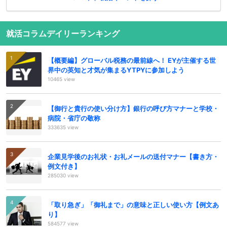
就活コラムデイリーランキング
【概要編】グローバル税務の最前線へ！ EYが主催する世
界中の英知と才気が集まるYTPYに参加しよう
10465 view
【御行と貴行の使い分け方】銀行の呼び方マナーと学校・
病院・省庁の敬称
333635 view
企業見学後のお礼状・お礼メールの送付マナー【書き方・
例文付き】
285030 view
「取り急ぎ」「御礼まで」の意味と正しい使い方【例文あ
り】
584577 view