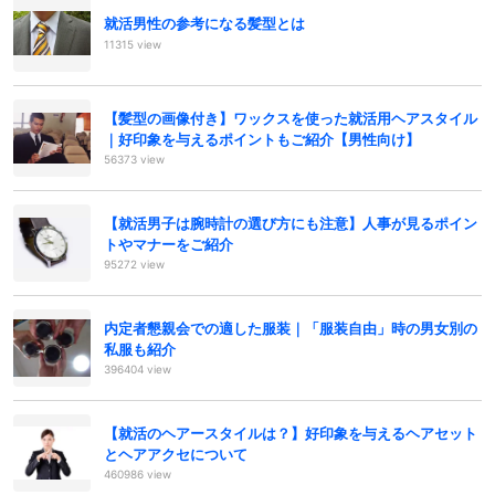
就活男性の参考になる髪型とは
11315 view
【髪型の画像付き】ワックスを使った就活用ヘアスタイル
｜好印象を与えるポイントもご紹介【男性向け】
56373 view
【就活男子は腕時計の選び方にも注意】人事が見るポイン
トやマナーをご紹介
95272 view
内定者懇親会での適した服装｜「服装自由」時の男女別の
私服も紹介
396404 view
【就活のヘアースタイルは？】好印象を与えるヘアセット
とヘアアクセについて
460986 view