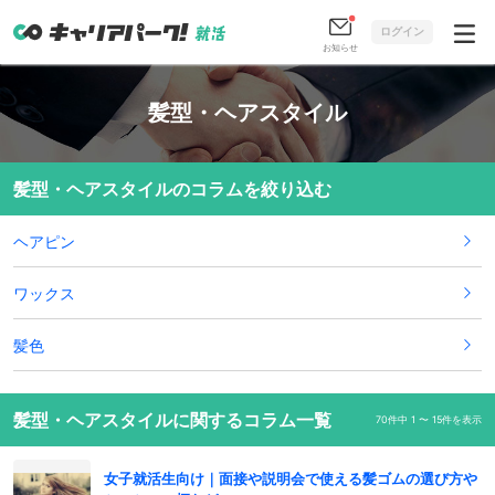
ログイン
お知らせ
髪型・ヘアスタイル
髪型・ヘアスタイルのコラムを絞り込む
ヘアピン
ワックス
髪色
髪型・ヘアスタイルに関するコラム一覧
70件中 1 〜 15件を表示
女子就活生向け｜面接や説明会で使える髪ゴムの選び方や