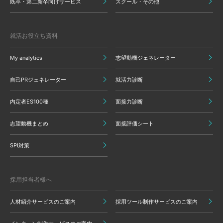
既卒・第二新卒向けサービス
スクール・その他
就活お役立ち資料
My analytics
志望動機ジェネレーター
自己PRジェネレーター
就活力診断
内定者ES100種
面接力診断
志望動機まとめ
面接評価シート
SPI対策
採用担当者様へ
人材紹介サービスのご案内
採用ツール制作サービスのご案内