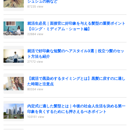
シュシュの柄など
87235 view
就活生必見｜面接官に好印象を与える髪型の重要ポイント
【ロング・ミディアム・ショート編】
22684 view
就活で好印象な短髪のヘアスタイル3選｜役立つ髪のセッ
ト方法も紹介
27172 view
【就活で黒染めするタイミングとは】黒髪に戻すのに適し
た時期と注意点
80334 view
内定式に適した髪型とは｜今後の社会人生活を決める第一
印象を良くするためにも押さえるべきポイント
103151 view