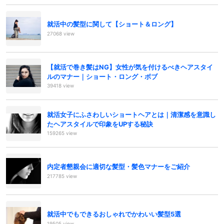
就活中の髪型に関して【ショート＆ロング】
27068 view
【就活で巻き髪はNG】女性が気を付けるべきヘアスタイ
ルのマナー｜ショート・ロング・ボブ
39418 view
就活女子にふさわしいショートヘアとは｜清潔感を意識し
たヘアスタイルで印象をUPする秘訣
159265 view
内定者懇親会に適切な髪型・髪色マナーをご紹介
217785 view
就活中でもできるおしゃれでかわいい髪型5選
19505 view