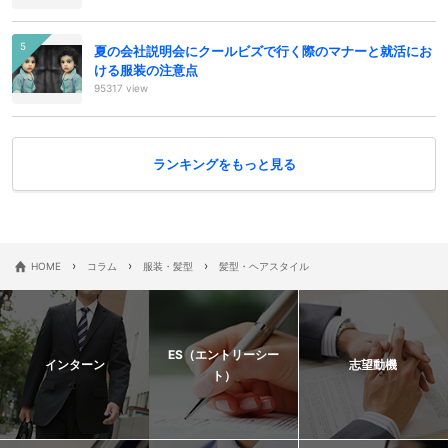
夏の会社説明会にクールビズで行く際のマナーと就活にお
ける服装の注意点
95317 view
ランキングをもっと見る
›
›
›
HOME
コラム
服装・髪型
髪型・ヘアスタイル
ES（エントリーシー
インターン
志望動機
ト）