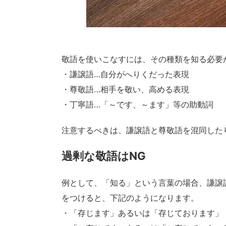
敬語を使いこなすには、その種類を知る必要
・謙譲語…自分がへりくだった表現
・尊敬語…相手を敬い、高める表現
・丁寧語…「～です、～ます」等の助動詞
注意するべきは、謙譲語と尊敬語を混同した
過剰な敬語はNG
例として、「知る」という言葉の場合、謙譲
をつけると、下記のようになります。
・「存じます」あるいは「存じております」