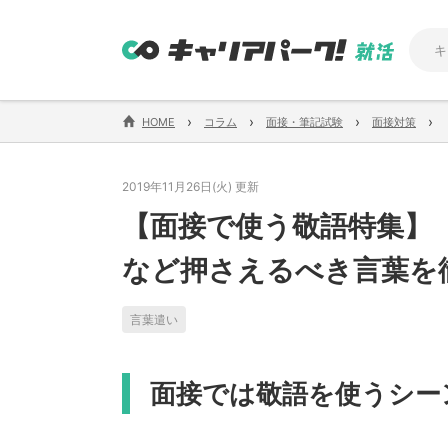
›
›
›
›
HOME
コラム
面接・筆記試験
面接対策
2019年11月26日(火) 更新
【面接で使う敬語特集】
など押さえるべき言葉を
言葉遣い
面接では敬語を使うシー