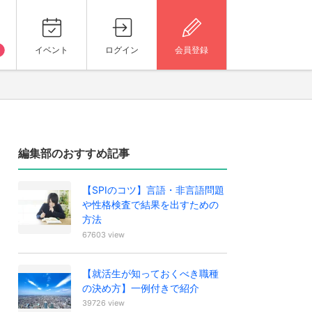
イベント
ログイン
会員登録
編集部のおすすめ記事
【SPIのコツ】言語・非言語問題
や性格検査で結果を出すための
方法
67603 view
【就活生が知っておくべき職種
の決め方】一例付きで紹介
39726 view