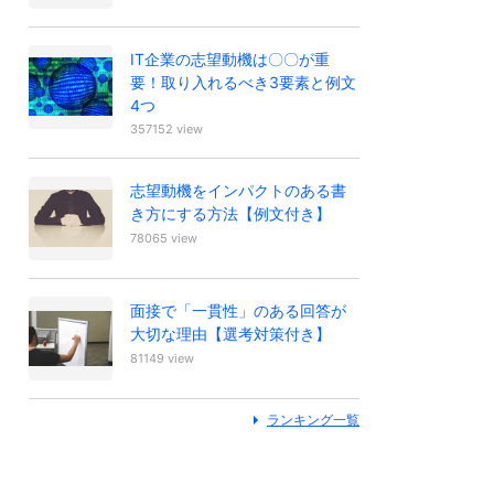
IT企業の志望動機は〇〇が重
要！取り入れるべき3要素と例文
4つ
357152 view
志望動機をインパクトのある書
き方にする方法【例文付き】
78065 view
面接で「一貫性」のある回答が
大切な理由【選考対策付き】
81149 view
ランキング一覧