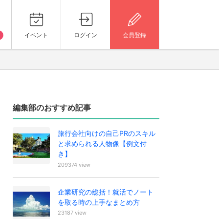
イベント
ログイン
会員登録
編集部のおすすめ記事
旅行会社向けの自己PRのスキル
と求められる人物像【例文付
き】
209374 view
企業研究の総括！就活でノート
を取る時の上手なまとめ方
23187 view