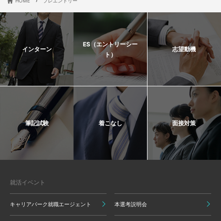
›
HOME
プレエントリー
ES（エントリーシー
インターン
志望動機
ト）
筆記試験
着こなし
面接対策
就活イベント
キャリアパーク就職エージェント
本選考説明会