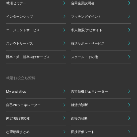
就活セミナー
合同企業説明会
インターンシップ
マッチングイベント
エージェントサービス
求人検索/ナビサイト
スカウトサービス
就活サポートサービス
既卒・第二新卒向けサービス
スクール・その他
就活お役立ち資料
My analytics
志望動機ジェネレーター
自己PRジェネレーター
就活力診断
内定者ES100種
面接力診断
志望動機まとめ
面接評価シート