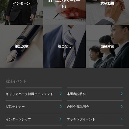
ES（エントリーシー
インターン
志望動機
ト）
筆記試験
着こなし
面接対策
就活イベント
キャリアパーク就職エージェント
本選考説明会
就活セミナー
合同企業説明会
インターンシップ
マッチングイベント