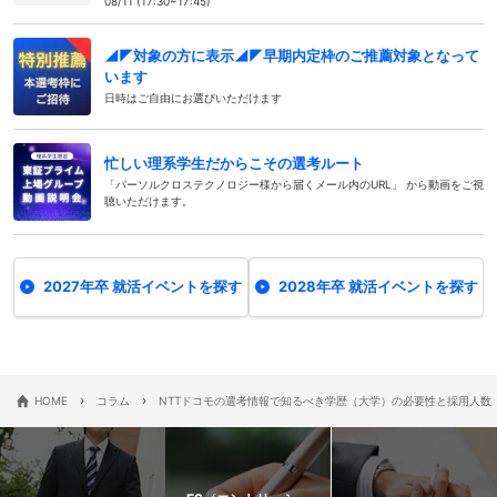
08/11 (17:30~17:45)
◢◤対象の方に表示◢◤早期内定枠のご推薦対象となって
います
日時はご自由にお選びいただけます
忙しい理系学生だからこその選考ルート
「パーソルクロステクノロジー様から届くメール内のURL」 から動画をご視
聴いただけます。
2027年卒 就活イベントを探す
2028年卒 就活イベントを探す
›
›
HOME
コラム
NTTドコモの選考情報で知るべき学歴（大学）の必要性と採用人数