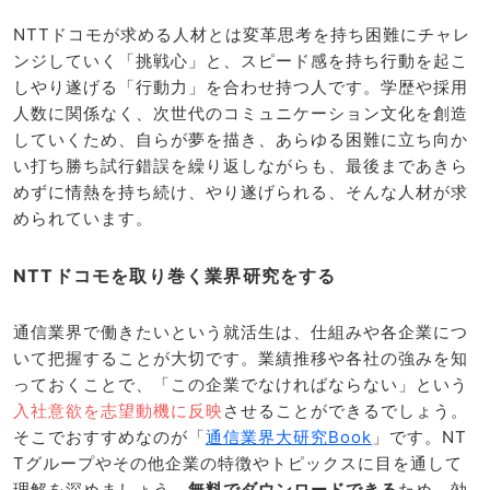
NTTドコモが求める人材とは変革思考を持ち困難にチャレ
ンジしていく「挑戦心」と、スピード感を持ち行動を起こ
しやり遂げる「行動力」を合わせ持つ人です。学歴や採用
人数に関係なく、次世代のコミュニケーション文化を創造
していくため、自らが夢を描き、あらゆる困難に立ち向か
い打ち勝ち試行錯誤を繰り返しながらも、最後まであきら
めずに情熱を持ち続け、やり遂げられる、そんな人材が求
められています。
NTTドコモを取り巻く業界研究をする
通信業界で働きたいという就活生は、仕組みや各企業につ
いて把握することが大切です。業績推移や各社の強みを知
っておくことで、「この企業でなければならない」という
入社意欲を志望動機に反映
させることができるでしょう。
そこでおすすめなのが「
通信業界大研究Book
」です。NT
Tグループやその他企業の特徴やトピックスに目を通して
理解を深めましょう。
無料でダウンロードできる
ため、効