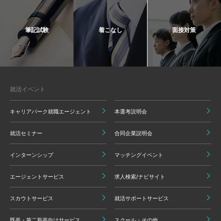
筆記試験
着こなし
面接対策
就活イベント
キャリアパーク就職エージェント
本選考説明会
就活セミナー
合同企業説明会
インターンシップ
マッチングイベント
エージェントサービス
求人検索/ナビサイト
スカウトサービス
就活サポートサービス
既卒・第二新卒向けサービス
スクール・その他