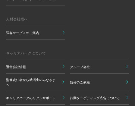
人材会社様へ
送客サービスのご案内
キャリアパークについて
運営会社情報
グループ会社
監修責任者から就活生のみなさま
監修のご依頼
へ
キャリアパークのリアルサポート
行動ターゲティング広告について
プライバシーポリシー
ご利用いただく上での注意点
情報の信頼性担保に向けた編集方
グループ会員利用規約
針