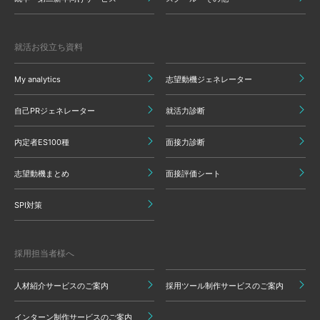
就活お役立ち資料
My analytics
志望動機ジェネレーター
自己PRジェネレーター
就活力診断
内定者ES100種
面接力診断
志望動機まとめ
面接評価シート
SPI対策
採用担当者様へ
人材紹介サービスのご案内
採用ツール制作サービスのご案内
インターン制作サービスのご案内