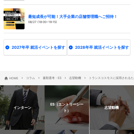
最短成長が可能！大手企業の店舗管理職へご招待！
08/27 (18:00~19:15)
2027年卒 就活イベントを探す
2028年卒 就活イベントを探す
›
›
›
›
HOME
コラム
書類選考・ES
志望動機
トランスコスモスに採用されるた
ES（エントリーシー
インターン
志望動機
ト）