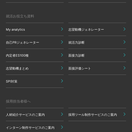
就活お役立ち資料
My analytics
志望動機ジェネレーター
自己PRジェネレーター
就活力診断
内定者ES100種
面接力診断
志望動機まとめ
面接評価シート
SPI対策
採用担当者様へ
人材紹介サービスのご案内
採用ツール制作サービスのご案内
インターン制作サービスのご案内