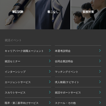
筆記試験
着こなし
面接対策
就活イベント
キャリアパーク就職エージェント
本選考説明会
就活セミナー
合同企業説明会
インターンシップ
マッチングイベント
エージェントサービス
求人検索/ナビサイト
スカウトサービス
就活サポートサービス
既卒・第二新卒向けサービス
スクール・その他