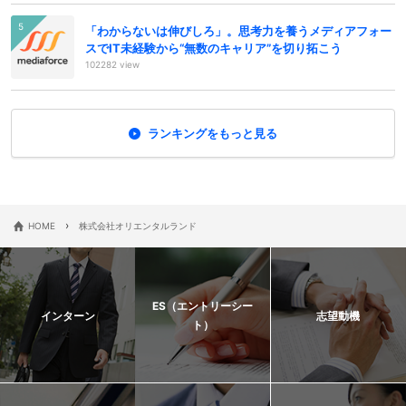
「わからないは伸びしろ」。思考力を養うメディアフォー
スでIT未経験から“無数のキャリア”を切り拓こう
102282 view
ランキングをもっと見る
›
HOME
株式会社オリエンタルランド
ES（エントリーシー
インターン
志望動機
ト）