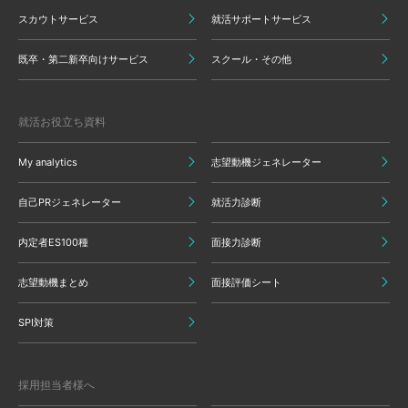
スカウトサービス
就活サポートサービス
既卒・第二新卒向けサービス
スクール・その他
就活お役立ち資料
My analytics
志望動機ジェネレーター
自己PRジェネレーター
就活力診断
内定者ES100種
面接力診断
志望動機まとめ
面接評価シート
SPI対策
採用担当者様へ