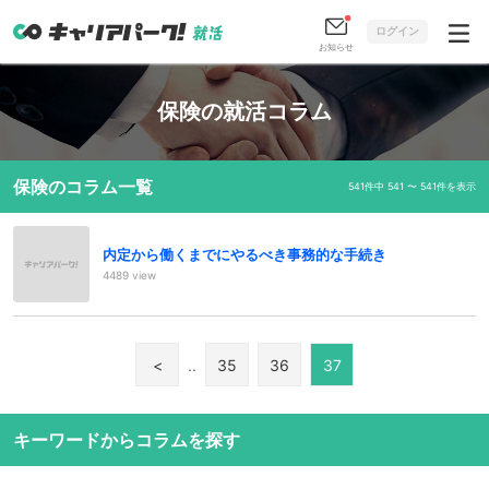
ログイン
お知らせ
保険の就活コラム
保険のコラム一覧
541件中 541 〜 541件を表示
内定から働くまでにやるべき事務的な手続き
4489 view
<
..
35
36
37
キーワードからコラムを探す