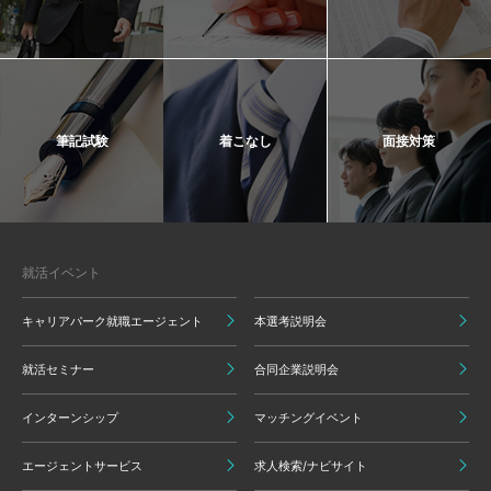
筆記試験
着こなし
面接対策
就活イベント
キャリアパーク就職エージェント
本選考説明会
就活セミナー
合同企業説明会
インターンシップ
マッチングイベント
エージェントサービス
求人検索/ナビサイト