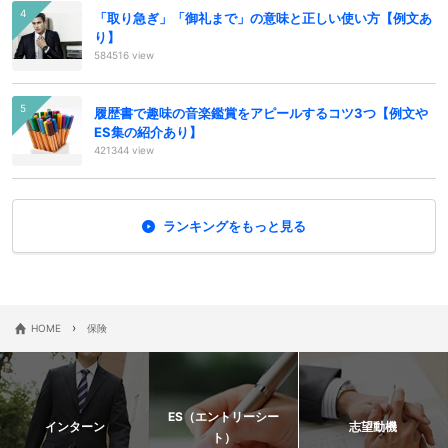
「取り急ぎ」「御礼まで」の意味と正しい使い方【例文あ
り】
584516 view
履歴書で趣味の音楽鑑賞をアピールするコツ3つ【例文や
ES集の紹介あり】
421344 view
ランキングをもっと見る
›
HOME
保険
ES（エントリーシー
インターン
志望動機
ト）