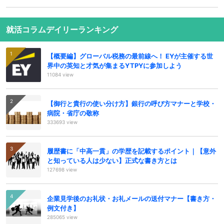
就活コラムデイリーランキング
【概要編】グローバル税務の最前線へ！ EYが主催する世
界中の英知と才気が集まるYTPYに参加しよう
11084 view
【御行と貴行の使い分け方】銀行の呼び方マナーと学校・
病院・省庁の敬称
333693 view
履歴書に「中高一貫」の学歴を記載するポイント｜【意外
と知っている人は少ない】正式な書き方とは
127698 view
企業見学後のお礼状・お礼メールの送付マナー【書き方・
例文付き】
285065 view