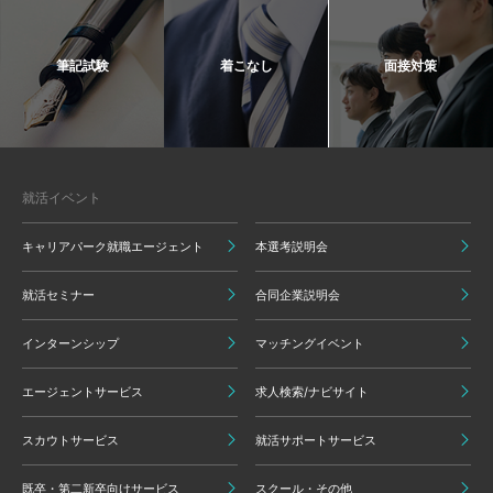
筆記試験
着こなし
面接対策
就活イベント
キャリアパーク就職エージェント
本選考説明会
就活セミナー
合同企業説明会
インターンシップ
マッチングイベント
エージェントサービス
求人検索/ナビサイト
スカウトサービス
就活サポートサービス
既卒・第二新卒向けサービス
スクール・その他