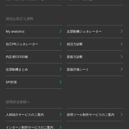
就活お役立ち資料
My analytics
志望動機ジェネレーター
自己PRジェネレーター
就活力診断
内定者ES100種
面接力診断
志望動機まとめ
面接評価シート
SPI対策
採用担当者様へ
人材紹介サービスのご案内
採用ツール制作サービスのご案内
インターン制作サービスのご案内