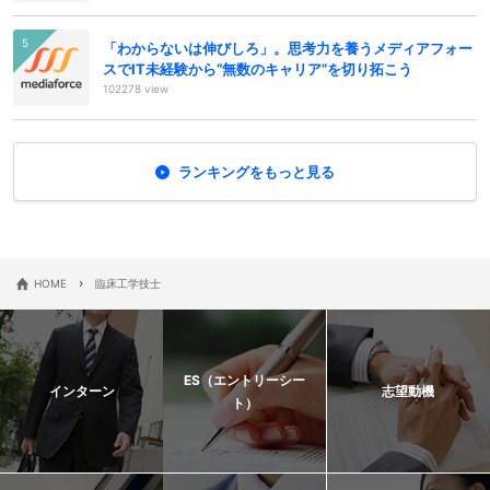
「わからないは伸びしろ」。思考力を養うメディアフォー
スでIT未経験から“無数のキャリア”を切り拓こう
102278 view
ランキングをもっと見る
›
HOME
臨床工学技士
ES（エントリーシー
インターン
志望動機
ト）