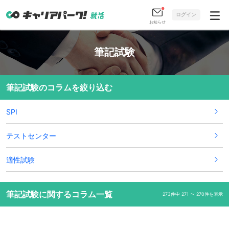
ログイン
お知らせ
筆記試験
筆記試験のコラムを絞り込む
SPI
テストセンター
適性試験
筆記試験に関するコラム一覧
273件中 271 〜 270件を表示