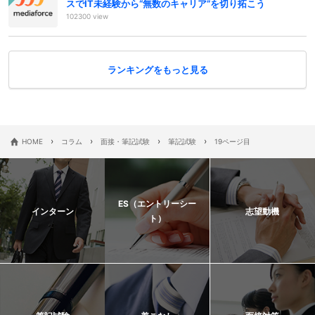
スでIT未経験から“無数のキャリア”を切り拓こう
102300 view
ランキングをもっと見る
›
›
›
›
HOME
コラム
面接・筆記試験
筆記試験
19ページ目
ES（エントリーシー
インターン
志望動機
ト）