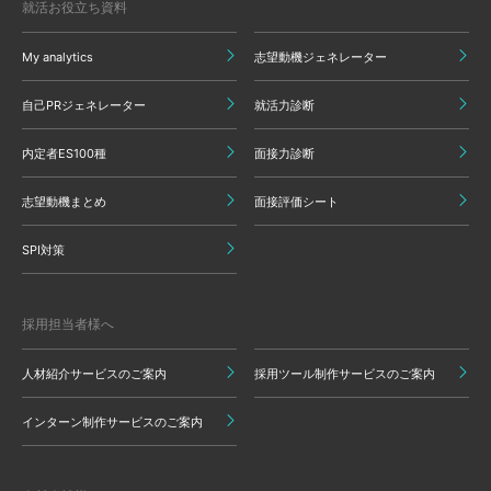
就活お役立ち資料
My analytics
志望動機ジェネレーター
自己PRジェネレーター
就活力診断
内定者ES100種
面接力診断
志望動機まとめ
面接評価シート
SPI対策
採用担当者様へ
人材紹介サービスのご案内
採用ツール制作サービスのご案内
インターン制作サービスのご案内