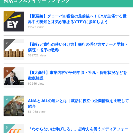
就活コラムデイリーランキング
【概要編】グローバル税務の最前線へ！ EYが主催する世
界中の英知と才気が集まるYTPYに参加しよう
11527 view
【御行と貴行の使い分け方】銀行の呼び方マナーと学校・
病院・省庁の敬称
333722 view
【5大商社】事業内容や平均年収・社風・採用状況などを
徹底解説
62546 view
ANAとJALの違いとは｜就活に役立つ企業情報を比較して
紹介
511058 view
「わからないは伸びしろ」。思考力を養うメディアフォー