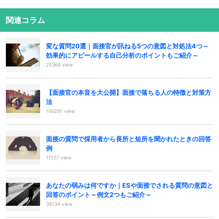
関連コラム
変な質問20選｜面接官が訊ねる5つの意図と対処法4つ～
効果的にアピールする自己分析のポイントもご紹介～
25369 view
【面接官の本音を大公開】面接で落ちる人の特徴と対策方
法
100291 view
面接の質問で採用者から長所と短所を聞かれたときの回答
例
11127 view
あなたの弱みは何ですか｜ESや面接でされる質問の意図と
回答のポイント～例文2つもご紹介～
39134 view