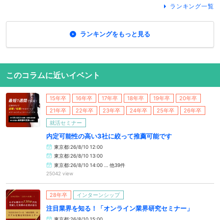
ランキング一覧
ランキングをもっと見る
このコラムに近いイベント
15年卒
16年卒
17年卒
18年卒
19年卒
20年卒
21年卒
22年卒
23年卒
24年卒
25年卒
26年卒
就活セミナー
内定可能性の高い3社に絞って推薦可能です
東京都:26/8/10 12:00
東京都:26/8/10 13:00
東京都:26/8/10 14:00 … 他39件
25042 view
28年卒
インターンシップ
注目業界を知る！「オンライン業界研究セミナー」
東京都:26/8/10 15:00