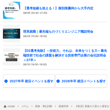
【選考短縮も狙える！】個別推薦枠から大手内定
08/09 (20:30~21:00)
理系就職｜最先端ものづくりエンジニア職説明会
08/29 (10:00~18:00)
【ES選考免除】～技術力。それは、未来をつくる力～最先
端技術で社会の課題を解決する技術専門企業の会社説明会
＜27卒＞
08/19 (16:00~18:00)
2027年卒 就活イベントを探す
2028年卒 就活イベントを探す
›
›
›
›
HOME
コラム
面接・筆記試験
面接対策
【就活】面接の入室から退室ま