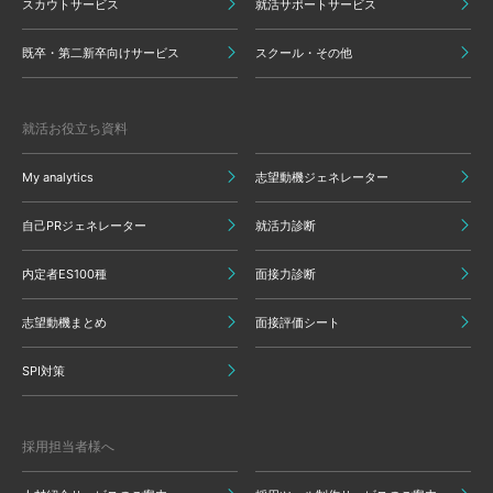
スカウトサービス
就活サポートサービス
既卒・第二新卒向けサービス
スクール・その他
就活お役立ち資料
My analytics
志望動機ジェネレーター
自己PRジェネレーター
就活力診断
内定者ES100種
面接力診断
志望動機まとめ
面接評価シート
SPI対策
採用担当者様へ