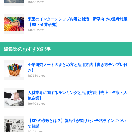
15863 view
東宝のインターンシップ内容と就活・新卒向けの選考対策
【ES・企業研究】
14589 view
編集部のおすすめ記事
企業研究ノートのまとめ方と活用方法【書き方テンプレ付
き】
187630 view
人材業界に関するランキングと活用方法【売上・年収・人
気企業】
196708 view
【SPIの点数とは？】就活生が知りたい合格ラインについ
て解説
30101 view