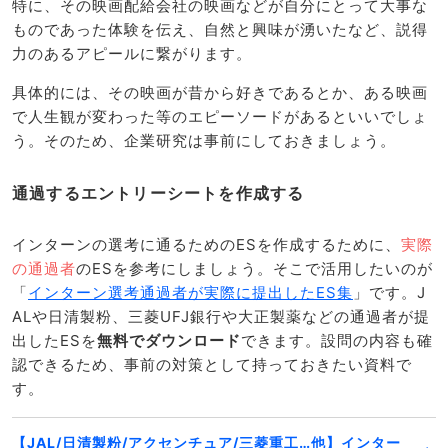
特に、その映画配給会社の映画などが自分にとって大事な
ものであった体験を伝え、自然と興味が湧いたなど、説得
力のあるアピールに繋がります。
具体的には、その映画が昔から好きであるとか、ある映画
で人生観が変わった等のエピーソードがあるといいでしょ
う。そのため、企業研究は事前にしておきましょう。
通過するエントリーシートを作成する
インターンの選考に通るためのESを作成するために、
実際
の通過者
のESを参考にしましょう。そこで活用したいのが
「
インターン選考通過者が実際に提出したES集
」です。J
ALや日清製粉、三菱UFJ銀行や大正製薬などの通過者が提
出したESを
無料でダウンロード
できます。設問の内容も確
認できるため、事前の対策として持っておきたい資料で
す。
【JAL/日清製粉/アクセンチュア/三菱重工…他】インター