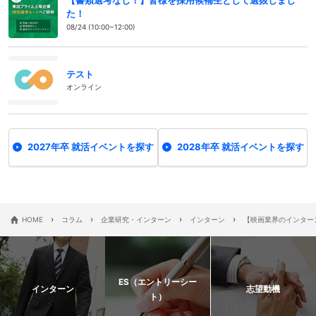
【書類選考なし！】皆様を採用候補生として選抜しまし
た！
08/24 (10:00~12:00)
テスト
オンライン
2027年卒 就活イベントを探す
2028年卒 就活イベントを探す
›
›
›
›
HOME
コラム
企業研究・インターン
インターン
【映画業界のインター
ES（エントリーシー
インターン
志望動機
ト）