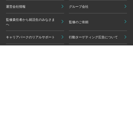
運営会社情報
グループ会社
監修責任者から就活生のみなさま
監修のご依頼
へ
キャリアパークのリアルサポート
行動ターゲティング広告について
プライバシーポリシー
ご利用いただく上での注意点
情報の信頼性担保に向けた編集方
グループ会員利用規約
針
キャリアパーク利用規約
広告掲載基準
免責事項・知的財産権
情報セキュリティポリシー
外部サービスの利用について
反社会的勢力排除ポリシー
コンプライアンスポリシー
カスタマーハラスメントポリシー