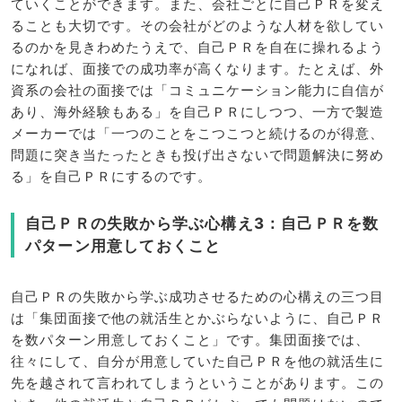
ていくことができます。また、会社ごとに自己ＰＲを変え
ることも大切です。その会社がどのような人材を欲してい
るのかを見きわめたうえで、自己ＰＲを自在に操れるよう
になれば、面接での成功率が高くなります。たとえば、外
資系の会社の面接では「コミュニケーション能力に自信が
あり、海外経験もある」を自己ＰＲにしつつ、一方で製造
メーカーでは「一つのことをこつこつと続けるのが得意、
問題に突き当たったときも投げ出さないで問題解決に努め
る」を自己ＰＲにするのです。
自己ＰＲの失敗から学ぶ心構え3：自己ＰＲを数
パターン用意しておくこと
自己ＰＲの失敗から学ぶ成功させるための心構えの三つ目
は「集団面接で他の就活生とかぶらないように、自己ＰＲ
を数パターン用意しておくこと」です。集団面接では、
往々にして、自分が用意していた自己ＰＲを他の就活生に
先を越されて言われてしまうということがあります。この