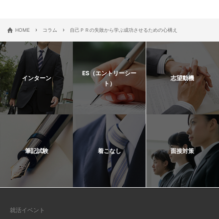
›
›
HOME
コラム
自己ＰＲの失敗から学ぶ成功させるための心構え
ES（エントリーシー
インターン
志望動機
ト）
筆記試験
着こなし
面接対策
就活イベント