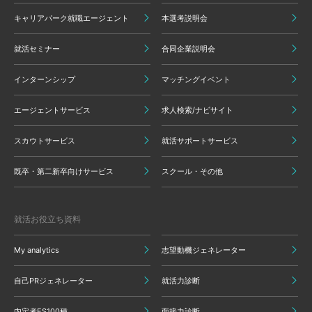
キャリアパーク就職エージェント
本選考説明会
就活セミナー
合同企業説明会
インターンシップ
マッチングイベント
エージェントサービス
求人検索/ナビサイト
スカウトサービス
就活サポートサービス
既卒・第二新卒向けサービス
スクール・その他
就活お役立ち資料
My analytics
志望動機ジェネレーター
自己PRジェネレーター
就活力診断
内定者ES100種
面接力診断