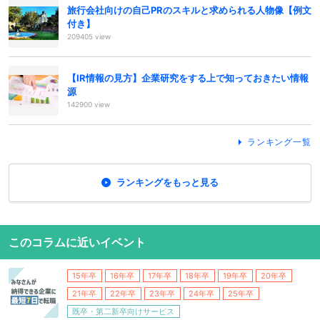
旅行会社向けの自己PRのスキルと求められる人物像【例文
付き】
209405 view
【IR情報の見方】企業研究をする上で知っておきたい情報
源
142900 view
ランキング一覧
ランキングをもっと見る
このコラムに近いイベント
15年卒
16年卒
17年卒
18年卒
19年卒
20年卒
21年卒
22年卒
23年卒
24年卒
25年卒
既卒・第二新卒向けサービス