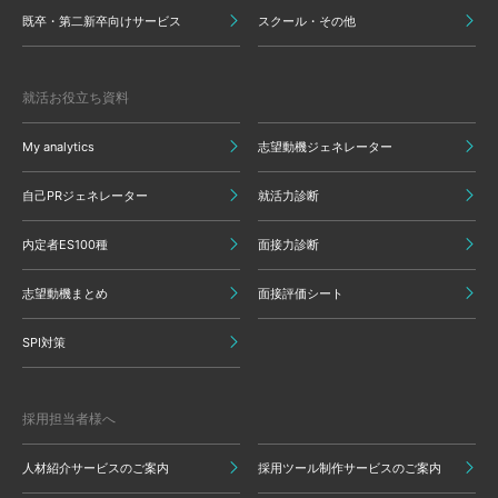
既卒・第二新卒向けサービス
スクール・その他
就活お役立ち資料
My analytics
志望動機ジェネレーター
自己PRジェネレーター
就活力診断
内定者ES100種
面接力診断
志望動機まとめ
面接評価シート
SPI対策
採用担当者様へ
人材紹介サービスのご案内
採用ツール制作サービスのご案内