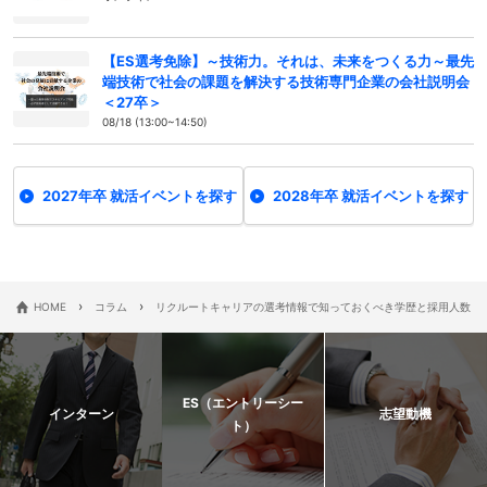
【ES選考免除】～技術力。それは、未来をつくる力～最先
端技術で社会の課題を解決する技術専門企業の会社説明会
＜27卒＞
08/18 (13:00~14:50)
2027年卒 就活イベントを探す
2028年卒 就活イベントを探す
›
›
HOME
コラム
リクルートキャリアの選考情報で知っておくべき学歴と採用人数
ES（エントリーシー
インターン
志望動機
ト）