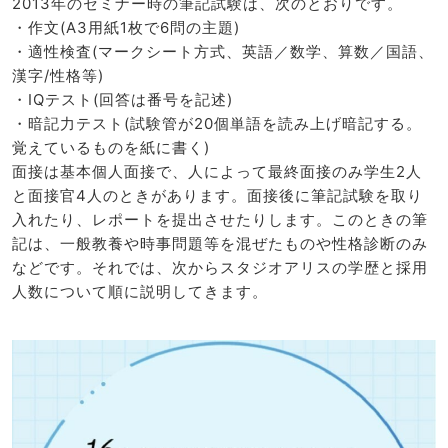
2013年のセミナー時の筆記試験は、次のとおりです。
・作文(A3用紙1枚で6問の主題)
・適性検査(マークシート方式、英語／数学、算数／国語、
漢字/性格等)
・IQテスト(回答は番号を記述)
・暗記力テスト(試験管が20個単語を読み上げ暗記する。
覚えているものを紙に書く)
面接は基本個人面接で、人によって最終面接のみ学生2人
と面接官4人のときがあります。面接後に筆記試験を取り
入れたり、レポートを提出させたりします。このときの筆
記は、一般教養や時事問題等を混ぜたものや性格診断のみ
などです。それでは、次からスタジオアリスの学歴と採用
人数について順に説明してきます。