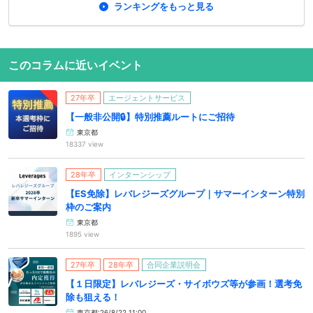
ランキングをもっと見る
このコラムに近いイベント
27年卒
エージェントサービス
【一般非公開🔒️】特別推薦ルートにご招待
東京都
18337 view
28年卒
インターンシップ
【ES免除】レバレジーズグループ｜サマーインターン特別
枠のご案内
東京都
1895 view
27年卒
28年卒
合同企業説明会
【１日限定】レバレジーズ・サイボウズ等が参画！選考免
除も狙える！
東京都:26/8/22 11:00