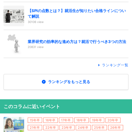
【SPIの点数とは？】就活生が知りたい合格ラインについ
て解説
30106 view
業界研究の効率的な進め方は？就活で行うべき3つの方法
20831 view
ランキング一覧
ランキングをもっと見る
このコラムに近いイベント
15年卒
16年卒
17年卒
18年卒
19年卒
20年卒
21年卒
22年卒
23年卒
24年卒
25年卒
26年卒