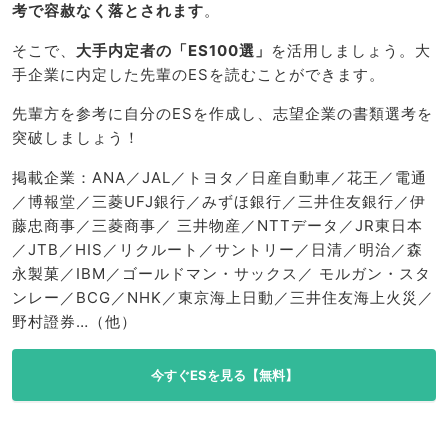
考で容赦なく落とされます
。
そこで、
大手内定者の「ES100選」
を活用しましょう。大
手企業に内定した先輩のESを読むことができます。
先輩方を参考に自分のESを作成し、志望企業の書類選考を
突破しましょう！
掲載企業：ANA／JAL／トヨタ／日産自動車／花王／電通
／博報堂／三菱UFJ銀行／みずほ銀行／三井住友銀行／伊
藤忠商事／三菱商事／ 三井物産／NTTデータ／JR東日本
／JTB／HIS／リクルート／サントリー／日清／明治／森
永製菓／IBM／ゴールドマン・サックス／ モルガン・スタ
ンレー／BCG／NHK／東京海上日動／三井住友海上火災／
野村證券…（他）
今すぐESを見る【無料】