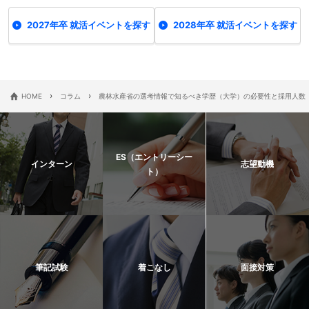
2027年卒 就活イベントを探す
2028年卒 就活イベントを探す
›
›
HOME
コラム
農林水産省の選考情報で知るべき学歴（大学）の必要性と採用人数
ES（エントリーシー
インターン
志望動機
ト）
筆記試験
着こなし
面接対策