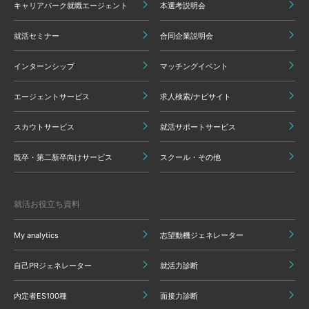
キャリアパーク就職エージェント
本選考説明会
就活セミナー
合同企業説明会
インターンシップ
マッチングイベント
エージェントサービス
求人検索/ナビサイト
スカウトサービス
就活サポートサービス
既卒・第二新卒向けサービス
スクール・その他
就活お役立ち資料
My analytics
志望動機ジェネレーター
自己PRジェネレーター
就活力診断
内定者ES100種
面接力診断