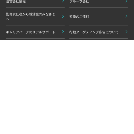
運営会社情報
グループ会社
監修責任者から就活生のみなさま
監修のご依頼
へ
キャリアパークのリアルサポート
行動ターゲティング広告について
プライバシーポリシー
ご利用いただく上での注意点
情報の信頼性担保に向けた編集方
グループ会員利用規約
針
キャリアパーク利用規約
広告掲載基準
免責事項・知的財産権
情報セキュリティポリシー
外部サービスの利用について
反社会的勢力排除ポリシー
コンプライアンスポリシー
カスタマーハラスメントポリシー
よくある質問 / お問い合わせ