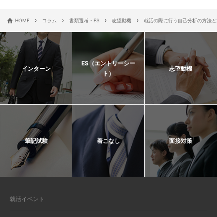
›
›
›
›
HOME
コラム
書類選考・ES
志望動機
就活の際に行う自己分析の方法と
ES（エントリーシー
インターン
志望動機
ト）
筆記試験
着こなし
面接対策
就活イベント