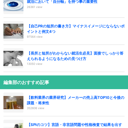
就活において「自分軸」を持つ事の重要性
26361 view
【自己PRの短所の書き方】マイナスイメージにならないポ
イントと例文4つ
97564 view
【長所と短所がわからない就活生必見】面接でしっかり答
えられるようになるための見つけ方
13050 view
編集部のおすすめ記事
【飲料業界の業界研究】メーカーの売上高TOP10と今後の
課題・将来性
352606 view
【SPIのコツ】言語・非言語問題や性格検査で結果を出す