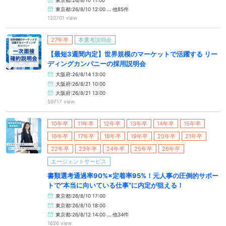
東京都:26/8/10 12:00 … 他85件
120701 view
27年卒
本選考説明会
【最短3週間内定】世界規模のマーケットで活躍する リー
ディングカンパニーの採用説明会
大阪府:26/8/14 13:00
大阪府:26/8/21 10:00
大阪府:26/8/21 13:00
59717 view
10年卒
11年卒
12年卒
13年卒
14年卒
15年卒
16年卒
17年卒
18年卒
19年卒
20年卒
21年卒
22年卒
23年卒
24年卒
25年卒
26年卒
エージェントサービス
書類選考通過率90%×定着率95%！元人事の圧倒的サポー
トで“本当に向いている仕事”に内定が狙える！
東京都:26/8/10 17:00
東京都:26/8/10 18:00
東京都:26/8/12 14:00 … 他34件
1626 view