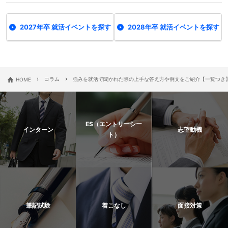
2027年卒 就活イベントを探す
2028年卒 就活イベントを探す
›
›
HOME
コラム
強みを就活で聞かれた際の上手な答え方や例文をご紹介【一覧つき
ES（エントリーシー
インターン
志望動機
ト）
筆記試験
着こなし
面接対策