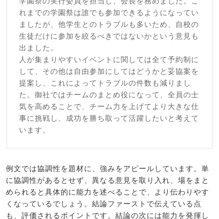
学園祭の実行委員を担当し、会長を務めました。こ
れまでの学園祭は誰でも参加できるようになってい
ましたが、他学生とのトラブルも多いため、自校の
生徒だけに参加を絞るべきではないかという意見も
出ました。
人が集まりやすいイベントに関しては全て予約制に
して、その他は自由参加にしてはどうかと妥協案を
提案し、これによってトラブルの件数も減りまし
た。御社ではチームのまとめ役になって、全員の士
気を高めることで、チーム力を上げてより大きな仕
事に挑戦し、成功を勝ち取って活躍したいと考えて
います。
例文では協調性を題材に、強みをアピールしています。単
に協調性があるとせず、異なる意見を取り入れ、場をまと
められると具体的に能力を述べることで、より伝わりやす
くなっているでしょう。結論ファーストで伝えている点
も、評価されるポイントです。結論の次には能力を発揮し