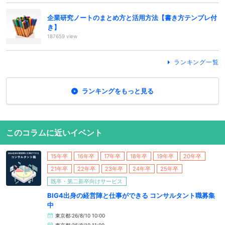
企業研究ノートのまとめ方と活用方法【書き方テンプレ付
き】
187659 view
ランキング一覧
ランキングをもっと見る
このコラムに近いイベント
15年卒
16年卒
17年卒
18年卒
19年卒
20年卒
21年卒
22年卒
23年卒
24年卒
25年卒
既卒・第二新卒向けサービス
BIG4出身の経営陣と仕事ができる コンサルタント職募集
中
東京都:26/8/10 10:00
東京都:26/8/10 11:00