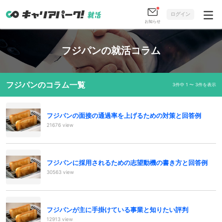
ログイン
お知らせ
フジパンの就活コラム
フジパンのコラム一覧
3件中 1 〜 3件を表示
フジパンの面接の通過率を上げるための対策と回答例
21676 view
フジパンに採用されるための志望動機の書き方と回答例
30563 view
フジパンが主に手掛けている事業と知りたい評判
12913 view