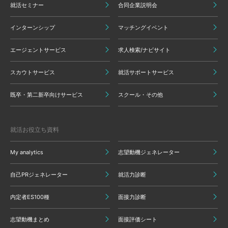
就活セミナー
合同企業説明会
インターンシップ
マッチングイベント
エージェントサービス
求人検索/ナビサイト
スカウトサービス
就活サポートサービス
既卒・第二新卒向けサービス
スクール・その他
就活お役立ち資料
My analytics
志望動機ジェネレーター
自己PRジェネレーター
就活力診断
内定者ES100種
面接力診断
志望動機まとめ
面接評価シート