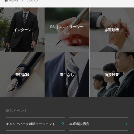
›
HOME
フジパン
ES（エントリーシー
インターン
志望動機
ト）
筆記試験
着こなし
面接対策
就活イベント
キャリアパーク就職エージェント
本選考説明会