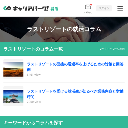
ログイン
お知らせ
ラストリゾートの就活コラム
ラストリゾートのコラム一覧
2件中 1 〜 2件を表示
ラストリゾートの面接の通過率を上げるための対策と回答
例
6461 view
ラストリゾートを受ける就活生が知るべき業務内容と労働
時間
2069 view
キーワードからコラムを探す