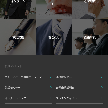
インターン
志望動機
ト）
筆記試験
着こなし
面接対策
就活イベント
キャリアパーク就職エージェント
本選考説明会
就活セミナー
合同企業説明会
インターンシップ
マッチングイベント