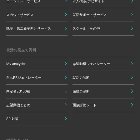
エージェントサービス
求人検索/ナビサイト
スカウトサービス
就活サポートサービス
既卒・第二新卒向けサービス
スクール・その他
就活お役立ち資料
My analytics
志望動機ジェネレーター
自己PRジェネレーター
就活力診断
内定者ES100種
面接力診断
志望動機まとめ
面接評価シート
SPI対策