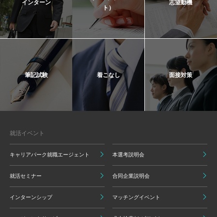
インターン
志望動機
ト）
筆記試験
着こなし
面接対策
就活イベント
キャリアパーク就職エージェント
本選考説明会
就活セミナー
合同企業説明会
インターンシップ
マッチングイベント