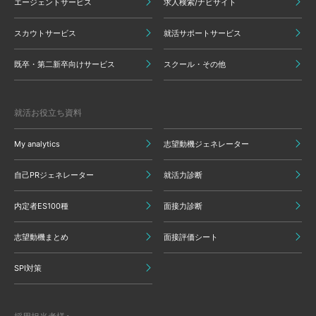
エージェントサービス
求人検索/ナビサイト
スカウトサービス
就活サポートサービス
既卒・第二新卒向けサービス
スクール・その他
就活お役立ち資料
My analytics
志望動機ジェネレーター
自己PRジェネレーター
就活力診断
内定者ES100種
面接力診断
志望動機まとめ
面接評価シート
SPI対策