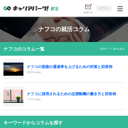
ログイン
お知らせ
ナフコの就活コラム
ナフコのコラム一覧
2件中 1 〜 2件を表示
ナフコの面接の通過率を上げるための対策と回答例
6534 view
ナフコに採用されるための志望動機の書き方と回答例
7170 view
キーワードからコラムを探す