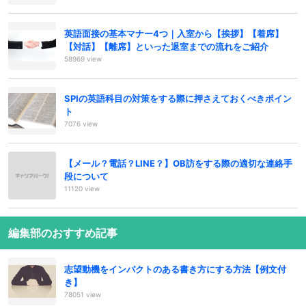
英語面接の基本マナー4つ｜入室から【挨拶】【着席】
【対話】【離席】といった退室までの流れをご紹介
58969 view
SPIの英語科目の対策をする際に押さえておくべきポイン
ト
7076 view
【メール？電話？LINE？】OB訪をする際の適切な連絡手
段について
11120 view
編集部のおすすめ記事
志望動機をインパクトのある書き方にする方法【例文付
き】
78051 view