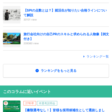
【SPIの点数とは？】就活生が知りたい合格ラインについ
て解説
30101 view
旅行会社向けの自己PRのスキルと求められる人物像【例文
付き】
209360 view
ランキング一覧
ランキングをもっと見る
このコラムに近いイベント
27年卒
本選考説明会
【書類選考なし！】皆様を採用候補生として選抜しまし