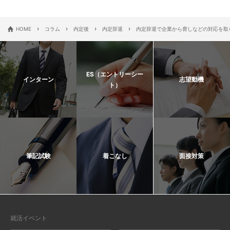
›
›
›
›
HOME
コラム
内定後
内定辞退
内定辞退で企業から脅しなどの対応を取
ES（エントリーシー
インターン
志望動機
ト）
筆記試験
着こなし
面接対策
就活イベント