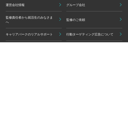
運営会社情報
グループ会社
監修責任者から就活生のみなさま
監修のご依頼
へ
キャリアパークのリアルサポート
行動ターゲティング広告について
プライバシーポリシー
ご利用いただく上での注意点
情報の信頼性担保に向けた編集方
グループ会員利用規約
針
キャリアパーク利用規約
広告掲載基準
免責事項・知的財産権
情報セキュリティポリシー
外部サービスの利用について
反社会的勢力排除ポリシー
コンプライアンスポリシー
カスタマーハラスメントポリシー
よくある質問 / お問い合わせ