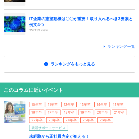
IT企業の志望動機は〇〇が重要！取り入れるべき3要素と
例文4つ
357159 view
ランキング一覧
ランキングをもっと見る
このコラムに近いイベント
10年卒
11年卒
12年卒
13年卒
14年卒
15年卒
16年卒
17年卒
18年卒
19年卒
20年卒
21年卒
22年卒
23年卒
24年卒
25年卒
26年卒
就活サポートサービス
未経験から正社員内定が狙える！