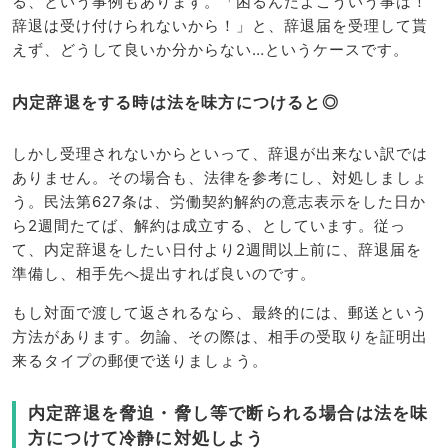
る、という事例もあります。「困るんだよこういう事は！
辞退は受け付けられないから！」と、辞退届を受理して貰
えず、どうして良いか分からない…というケースです。
内定辞退をする時は法を味方につけると◎
しかし受理されないからといって、辞退が出来ない訳では
ありません。その場合も、法律を参考にし、対処しましょ
う。民法第627条は、労働契約解約の意志表示をした日か
ら2週間たてば、解約は成立する、としています。従っ
て、内定辞退をしたい日付より2週間以上前に、辞退届を
準備し、相手先へ提出すれば良いのです。
もし対面で渡して返されるなら、最終的には、郵送という
方法があります。勿論、その際は、相手の受取りを証明出
来るタイプの郵便で送りましょう。
内定辞退を脅迫・脅し等で断られる場合は法を味
方につけて冷静に対処しよう