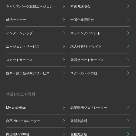
キャリアパーク就職エージェント
本選考説明会
就活セミナー
合同企業説明会
インターンシップ
マッチングイベント
エージェントサービス
求人検索/ナビサイト
スカウトサービス
就活サポートサービス
既卒・第二新卒向けサービス
スクール・その他
就活お役立ち資料
My analytics
志望動機ジェネレーター
自己PRジェネレーター
就活力診断
内定者ES100種
面接力診断