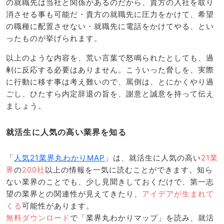
の就職先は当社と関係があるのだから、貴方の入社を取り
消させる事も可能だ・貴方の就職先に圧力をかけて、希望
の職種に配置させない・就職先に電話をかけてやる、とい
ったものが挙げられます。
以上のような内容を、荒い言葉で怒鳴られたとしても、過
剰に反応する必要はありません。こういった脅しを、実際
に行動に移す事は考え難いので、罵倒は、とにかくやり過
ごし、ひたすら内定辞退の旨を、謝意と誠意を持って伝え
ましょう。
就活生に人気の高い業界を知る
「
人気21業界丸わかりMAP
」は、就活生に人気の高い
21業
界
の
200社
以上の情報を一気に読むことができます。知ら
ない業界のことでも、少し見聞きしておくだけで、第一志
望の業界との関連性が見えてきたり、
アイデアが生まれて
くる
可能性があります。
無料ダウンロード
で「業界丸わかりマップ」を読み、就活