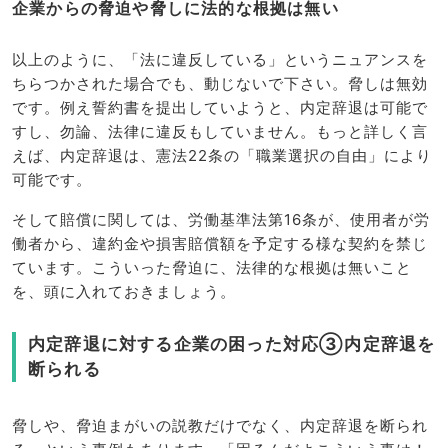
企業からの脅迫や脅しに法的な根拠は無い
以上のように、「法に違反している」というニュアンスを
ちらつかされた場合でも、動じないで下さい。脅しは無効
です。例え誓約書を提出していようと、内定辞退は可能で
すし、勿論、法律に違反もしていません。もっと詳しく言
えば、内定辞退は、憲法22条の「職業選択の自由」により
可能です。
そして賠償に関しては、労働基準法第16条が、使用者が労
働者から、違約金や損害賠償額を予定する様な契約を禁じ
ています。こういった脅迫に、法律的な根拠は無いこと
を、頭に入れておきましょう。
内定辞退に対する企業の困った対応③内定辞退を
断られる
脅しや、脅迫まがいの説教だけでなく、内定辞退を断られ