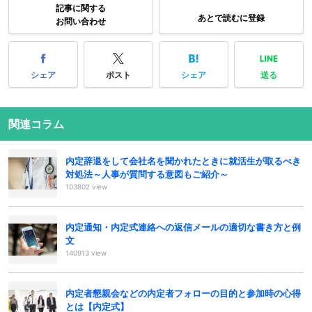
記事に関する
あとで読むに登録
お問い合わせ
シェア
ポスト
シェア
送る
関連コラム
内定辞退をして会社名を聞かれたときに就活生が取るべき
対処法～人事が質問する意図もご紹介～
103802 view
内定通知・内定式連絡への返信メールの適切な書き方と例
文
140913 view
内定者懇親会などの内定者フォローの目的と参加時の心得
とは【内定式】