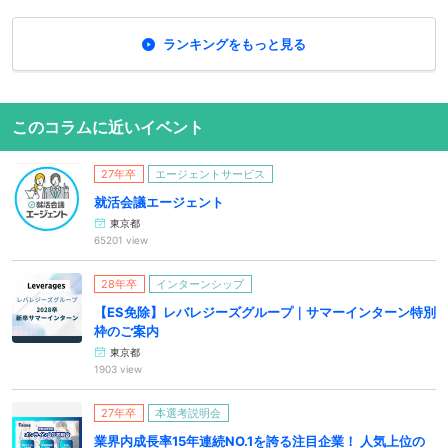
ランキングをもっと見る
このコラムに近いイベント
27年卒
エージェントサービス
就活会議エージェント
東京都
65201 view
28年卒
インターンシップ
【ES免除】レバレジーズグループ｜サマーインターン特別
枠のご案内
東京都
1903 view
27年卒
本選考説明会
業界内成長率15年連続NO.1を誇る注目企業！ 人気上位の