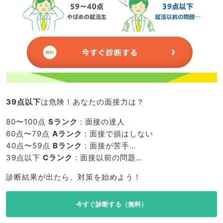
39点以下
は危険！あなたの面接力は？
80〜100点
Sランク
: 面接の達人
60点〜79点
Aランク
: 面接で損はしない
40点〜59点
Bランク
: 面接が苦手…
39点以下
Cランク
: 面接以前の問題…
診断結果が出たら、対策を始めよう！
今すぐ診断する（無料）