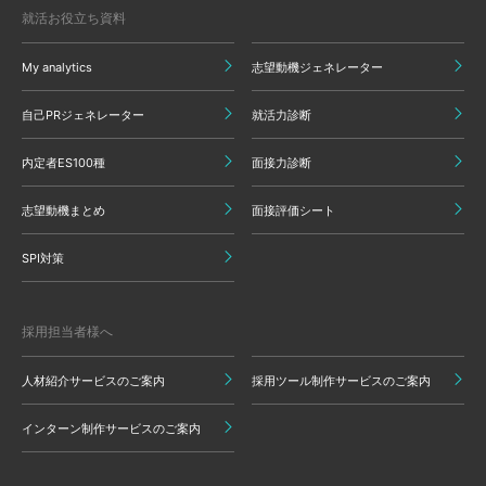
就活お役立ち資料
My analytics
志望動機ジェネレーター
自己PRジェネレーター
就活力診断
内定者ES100種
面接力診断
志望動機まとめ
面接評価シート
SPI対策
採用担当者様へ
人材紹介サービスのご案内
採用ツール制作サービスのご案内
インターン制作サービスのご案内