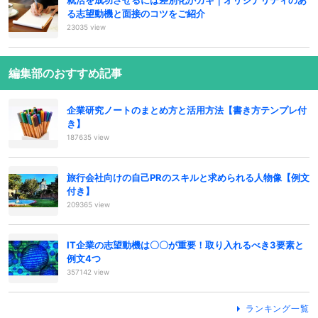
就活を成功させるには差別化がカギ｜オリジナリティのあ
る志望動機と面接のコツをご紹介
23035 view
編集部のおすすめ記事
企業研究ノートのまとめ方と活用方法【書き方テンプレ付
き】
187635 view
旅行会社向けの自己PRのスキルと求められる人物像【例文
付き】
209365 view
IT企業の志望動機は〇〇が重要！取り入れるべき3要素と
例文4つ
357142 view
ランキング一覧