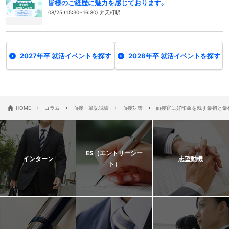
皆様のご経歴に魅力を感じております｡
08/25 (15:30~16:30) 弁天町駅
2027年卒 就活イベントを探す
2028年卒 就活イベントを探す
›
›
›
›
HOME
コラム
面接・筆記試験
面接対策
面接官に好印象を残す最初と最
ES（エントリーシー
インターン
志望動機
ト）