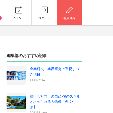
イベント
ログイン
会員登録
編集部のおすすめ記事
企業研究・業界研究で重視すべ
き項目
55447 view
旅行会社向けの自己PRのスキル
と求められる人物像【例文付
き】
209397 view