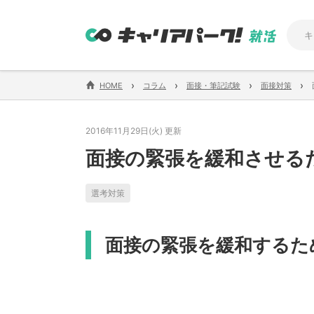
›
›
›
›
HOME
コラム
面接・筆記試験
面接対策
2016年11月29日(火) 更新
面接の緊張を緩和させる
選考対策
面接の緊張を緩和するた