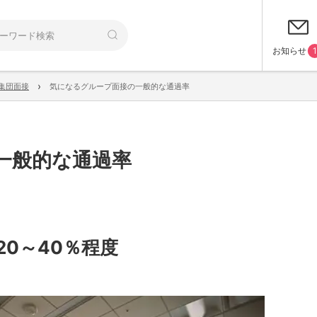
お知らせ
1
›
集団面接
気になるグループ面接の一般的な通過率
一般的な通過率
0～40％程度