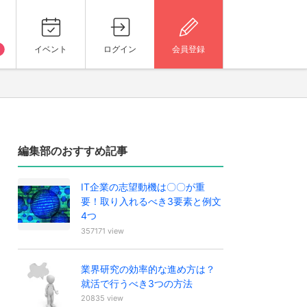
イベント
ログイン
会員登録
編集部のおすすめ記事
IT企業の志望動機は〇〇が重
要！取り入れるべき3要素と例文
4つ
357171 view
業界研究の効率的な進め方は？
就活で行うべき3つの方法
20835 view