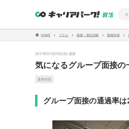
›
›
›
›
HOME
コラム
面接・筆記試験
面接対策
2017年07月05日(水) 更新
気になるグループ面接の
選考対策
グループ面接の通過率は2