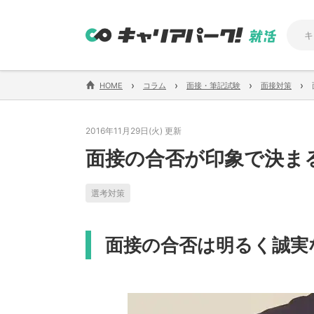
›
›
›
›
HOME
コラム
面接・筆記試験
面接対策
2016年11月29日(火) 更新
面接の合否が印象で決ま
選考対策
面接の合否は明るく誠実