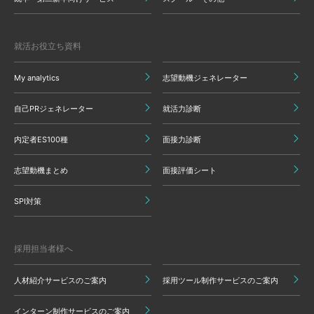
就活お役立ち資料
My analytics
志望動機ジェネレーター
自己PRジェネレーター
就活力診断
内定者ES100種
面接力診断
志望動機まとめ
面接評価シート
SPI対策
採用担当者様へ
人材紹介サービスのご案内
採用ツール制作サービスのご案内
インターン制作サービスのご案内