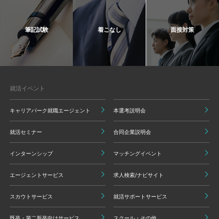
筆記試験
着こなし
面接対策
就活イベント
キャリアパーク就職エージェント
本選考説明会
就活セミナー
合同企業説明会
インターンシップ
マッチングイベント
エージェントサービス
求人検索/ナビサイト
スカウトサービス
就活サポートサービス
既卒・第二新卒向けサービス
スクール・その他