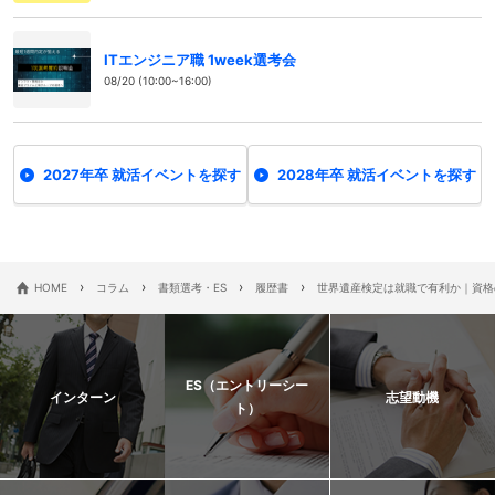
ITエンジニア職 1week選考会
08/20 (10:00~16:00)
2027年卒 就活イベントを探す
2028年卒 就活イベントを探す
›
›
›
›
HOME
コラム
書類選考・ES
履歴書
世界遺産検定は就職で有利か｜資格
ES（エントリーシー
インターン
志望動機
ト）