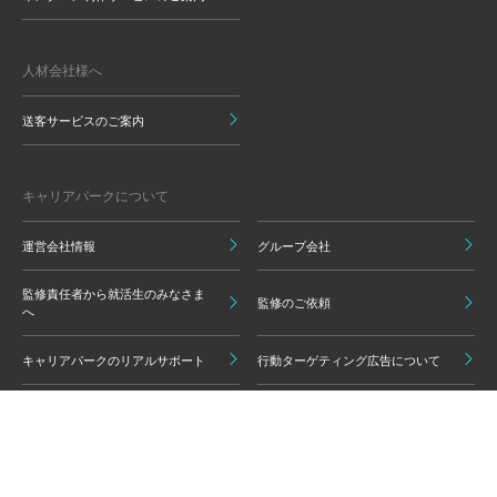
人材会社様へ
送客サービスのご案内
キャリアパークについて
運営会社情報
グループ会社
監修責任者から就活生のみなさま
監修のご依頼
へ
キャリアパークのリアルサポート
行動ターゲティング広告について
プライバシーポリシー
ご利用いただく上での注意点
情報の信頼性担保に向けた編集方
グループ会員利用規約
針