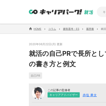
›
›
›
›
HOME
コラム
書類選考・ES
履歴書
就活
2020年06月22日(月) 更新
就活の自己PRで長所と
の書き方と例文
自己PR
この記事の監修者
赤塩 勇太
キャリアアドバイザー