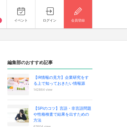
イベント
ログイン
会員登録
編集部のおすすめ記事
【IR情報の見方】企業研究をす
る上で知っておきたい情報源
142864 view
【SPIのコツ】言語・非言語問題
や性格検査で結果を出すための
方法
67604 view