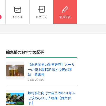
イベント
ログイン
会員登録
編集部のおすすめ記事
【飲料業界の業界研究】メーカ
ーの売上高TOP10と今後の課
題・将来性
352606 view
旅行会社向けの自己PRのスキル
と求められる人物像【例文付
き】