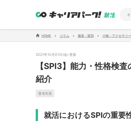
›
›
›
HOME
コラム
服装・髪型
小物・アクセサリ
2021年10月01日(金) 更新
【SPI3】能力・性格検
紹介
選考対策
就活におけるSPIの重要