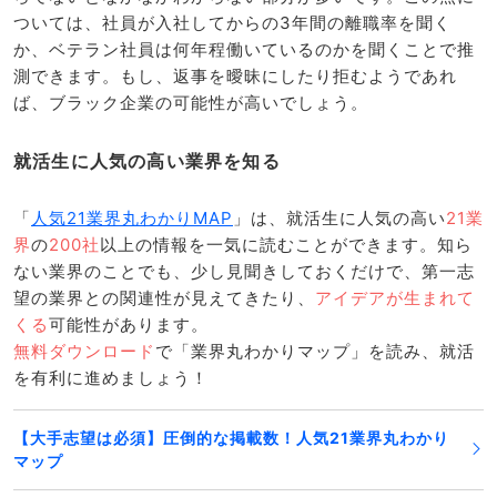
ついては、社員が入社してからの3年間の離職率を聞く
か、ベテラン社員は何年程働いているのかを聞くことで推
測できます。もし、返事を曖昧にしたり拒むようであれ
ば、ブラック企業の可能性が高いでしょう。
就活生に人気の高い業界を知る
「
人気21業界丸わかりMAP
」は、就活生に人気の高い
21業
界
の
200社
以上の情報を一気に読むことができます。知ら
ない業界のことでも、少し見聞きしておくだけで、第一志
望の業界との関連性が見えてきたり、
アイデアが生まれて
くる
可能性があります。
無料ダウンロード
で「業界丸わかりマップ」を読み、就活
を有利に進めましょう！
【大手志望は必須】圧倒的な掲載数！人気21業界丸わかり
マップ