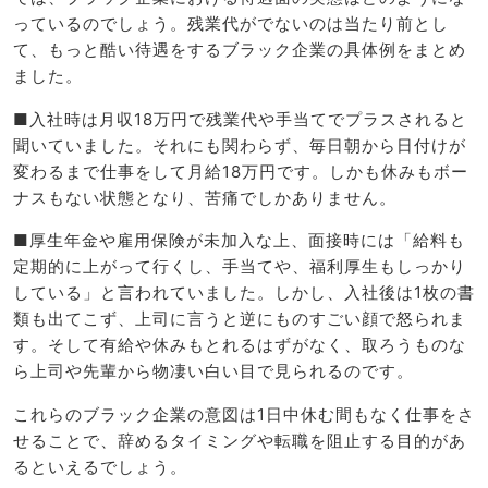
っているのでしょう。残業代がでないのは当たり前とし
て、もっと酷い待遇をするブラック企業の具体例をまとめ
ました。
■入社時は月収18万円で残業代や手当てでプラスされると
聞いていました。それにも関わらず、毎日朝から日付けが
変わるまで仕事をして月給18万円です。しかも休みもボー
ナスもない状態となり、苦痛でしかありません。
■厚生年金や雇用保険が未加入な上、面接時には「給料も
定期的に上がって行くし、手当てや、福利厚生もしっかり
している」と言われていました。しかし、入社後は1枚の書
類も出てこず、上司に言うと逆にものすごい顔で怒られま
す。そして有給や休みもとれるはずがなく、取ろうものな
ら上司や先輩から物凄い白い目で見られるのです。
これらのブラック企業の意図は1日中休む間もなく仕事をさ
せることで、辞めるタイミングや転職を阻止する目的があ
るといえるでしょう。