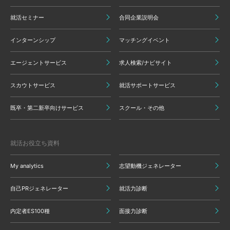
就活セミナー
合同企業説明会
インターンシップ
マッチングイベント
エージェントサービス
求人検索/ナビサイト
スカウトサービス
就活サポートサービス
既卒・第二新卒向けサービス
スクール・その他
就活お役立ち資料
My analytics
志望動機ジェネレーター
自己PRジェネレーター
就活力診断
内定者ES100種
面接力診断