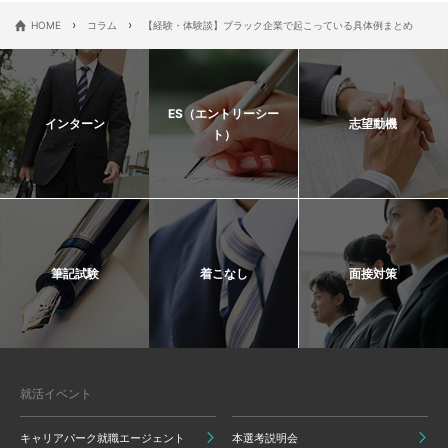
›
›
HOME
コラム
【経験・体験談】ブラック企業で起こっている具体例まとめ
ES（エントリーシー
インターン
志望動機
ト）
筆記試験
着こなし
面接対策
就活イベント
キャリアパーク就職エージェント
本選考説明会