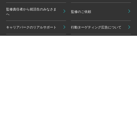
監修責任者から就活生のみなさま
監修のご依頼
へ
キャリアパークのリアルサポート
行動ターゲティング広告について
プライバシーポリシー
ご利用いただく上での注意点
情報の信頼性担保に向けた編集方
グループ会員利用規約
針
キャリアパーク利用規約
広告掲載基準
免責事項・知的財産権
情報セキュリティポリシー
外部サービスの利用について
反社会的勢力排除ポリシー
コンプライアンスポリシー
カスタマーハラスメントポリシー
よくある質問 / お問い合わせ