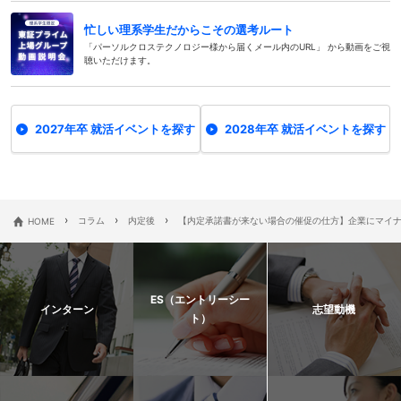
忙しい理系学生だからこその選考ルート
「パーソルクロステクノロジー様から届くメール内のURL」 から動画をご視
聴いただけます。
2027年卒 就活イベントを探す
2028年卒 就活イベントを探す
›
›
›
HOME
コラム
内定後
【内定承諾書が来ない場合の催促の仕方】企業にマイ
ES（エントリーシー
インターン
志望動機
ト）