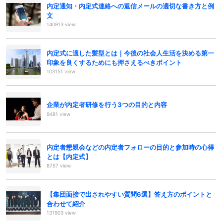
内定通知・内定式連絡への返信メールの適切な書き方と例
文
140913 view
内定式に適した髪型とは｜今後の社会人生活を決める第一
印象を良くするためにも押さえるべきポイント
103151 view
企業が内定者研修を行う3つの目的と内容
9481 view
内定者懇親会などの内定者フォローの目的と参加時の心得
とは【内定式】
8757 view
【集団面接で出されやすい質問6選】答え方のポイントと
合わせて紹介
131903 view