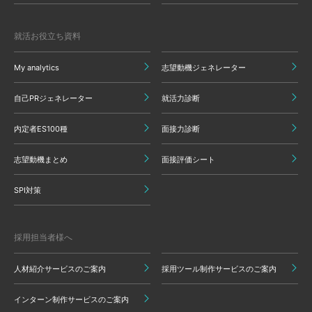
就活お役立ち資料
My analytics
志望動機ジェネレーター
自己PRジェネレーター
就活力診断
内定者ES100種
面接力診断
志望動機まとめ
面接評価シート
SPI対策
採用担当者様へ
人材紹介サービスのご案内
採用ツール制作サービスのご案内
インターン制作サービスのご案内