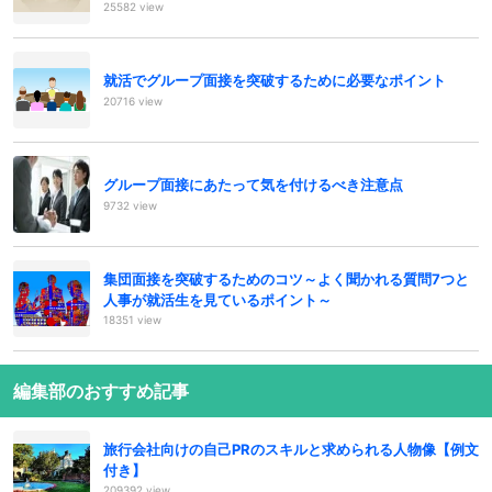
25582 view
就活でグループ面接を突破するために必要なポイント
20716 view
グループ面接にあたって気を付けるべき注意点
9732 view
集団面接を突破するためのコツ～よく聞かれる質問7つと
人事が就活生を見ているポイント～
18351 view
編集部のおすすめ記事
旅行会社向けの自己PRのスキルと求められる人物像【例文
付き】
209392 view