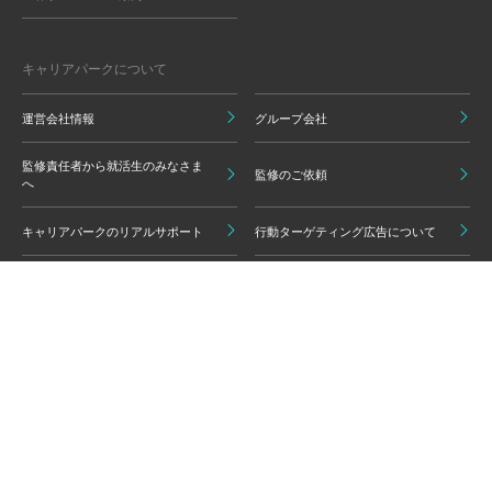
キャリアパークについて
運営会社情報
グループ会社
監修責任者から就活生のみなさま
監修のご依頼
へ
キャリアパークのリアルサポート
行動ターゲティング広告について
プライバシーポリシー
ご利用いただく上での注意点
情報の信頼性担保に向けた編集方
グループ会員利用規約
針
キャリアパーク利用規約
広告掲載基準
免責事項・知的財産権
情報セキュリティポリシー
外部サービスの利用について
反社会的勢力排除ポリシー