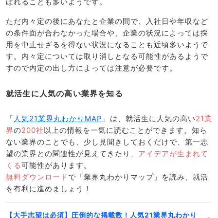
ばれることも多いようです。
ただ内々定の後にあなたと企業の間で、入社日や年収など
の条件面が合わなかった場合や、企業の状況によっては採
用を中止せざるを得ない状況になることも近頃多いようで
す。内々定については取り消しとなる可能性があるようで
すので内定の出し方によっては注意が必要です。
就活生に人気の高い業界を知る
「
人気21業界丸わかりMAP
」は、就活生に人気の高い
21業
界
の
200社
以上の情報を一気に読むことができます。知ら
ない業界のことでも、少し見聞きしておくだけで、第一志
望の業界との関連性が見えてきたり、
アイデアが生まれて
くる
可能性があります。
無料ダウンロード
で「業界丸わかりマップ」を読み、就活
を有利に進めましょう！
【大手志望は必須】圧倒的な掲載数！人気21業界丸わかり