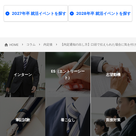
2027年卒 就活イベントを探す
2028年卒 就活イベントを探す
›
›
›
HOME
コラム
内定後
【内定通知の出し方】口頭で伝えられた場合に気を付
ES（エントリーシー
インターン
志望動機
ト）
筆記試験
着こなし
面接対策