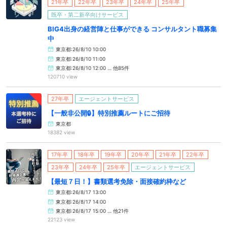
21年卒
22年卒
23年卒
24年卒
25年卒
既卒・第二新卒向けサービス
BIG4出身の経営陣と仕事ができる コンサルタント職募集
中
東京都:26/8/10 10:00
東京都:26/8/10 11:00
東京都:26/8/10 12:00 … 他85件
120710 view
27年卒
エージェントサービス
【一般非公開🔒️】特別推薦ルートにご招待
東京都
18382 view
17年卒
18年卒
19年卒
20年卒
21年卒
22年卒
23年卒
24年卒
25年卒
エージェントサービス
【最短７日！】書類選考免除・面接確約枠など
東京都:26/8/17 13:00
東京都:26/8/17 14:00
東京都:26/8/17 15:00 … 他21件
22123 view