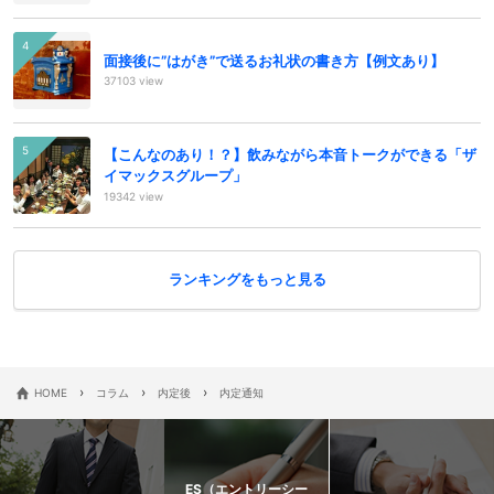
面接後に”はがき”で送るお礼状の書き方【例文あり】
37103 view
【こんなのあり！？】飲みながら本音トークができる「ザ
イマックスグループ」
19342 view
ランキングをもっと見る
›
›
›
HOME
コラム
内定後
内定通知
ES（エントリーシー