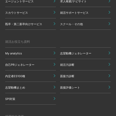
エージェントサービス
求人検索/ナビサイト
スカウトサービス
就活サポートサービス
既卒・第二新卒向けサービス
スクール・その他
就活お役立ち資料
My analytics
志望動機ジェネレーター
自己PRジェネレーター
就活力診断
内定者ES100種
面接力診断
志望動機まとめ
面接評価シート
SPI対策