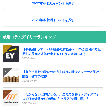
2027年卒 就活イベントを探す
2028年卒 就活イベントを探す
就活コラムデイリーランキング
【概要編】グローバル税務の最前線へ！ EYが主催する世
界中の英知と才気が集まるYTPYに参加しよう
10634 view
【御行と貴行の使い分け方】銀行の呼び方マナーと学校・
病院・省庁の敬称
333655 view
「わからないは伸びしろ」。思考力を養うメディアフォー
スでIT未経験から“無数のキャリア”を切り拓こう
102259 view