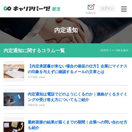
ログイン
お知らせ
内定通知
内定通知に関するコラム一覧
20件中 1 〜 15件を表示
【内定承諾書が来ない場合の催促の仕方】企業にマイナス
の印象を与えずに確認するメールの文章とは
117562 view
内定通知は電話でどのようにくるのか｜連絡がくるタイミ
ングや受け答え方についてもご紹介
188415 view
最終面接の結果が届くまでの期間｜企業への問い合わせ方
も紹介