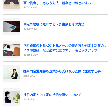
面で提出してもらう方法・新卒と中途との違い
56710 view
内定辞退後に返却するべき書類とその方法
82809 view
内定通知のお礼状やお礼メールの書き方と例文｜封筒のサ
イズや投函日など必ず役立つマナーもピックアップ
888656 view
採用内定通知書を企業から受け取った際に注意する事
8188 view
採用内定と内々定の法的な違いについて
8515 view