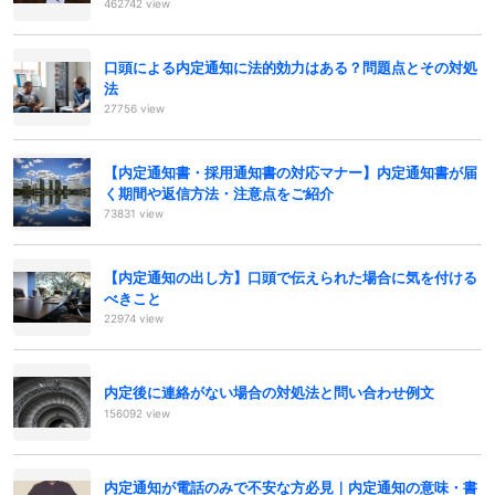
462742 view
口頭による内定通知に法的効力はある？問題点とその対処
法
27756 view
【内定通知書・採用通知書の対応マナー】内定通知書が届
く期間や返信方法・注意点をご紹介
73831 view
【内定通知の出し方】口頭で伝えられた場合に気を付ける
べきこと
22974 view
内定後に連絡がない場合の対処法と問い合わせ例文
156092 view
内定通知が電話のみで不安な方必見｜内定通知の意味・書