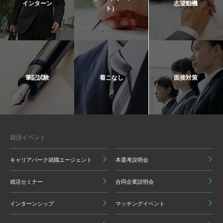
インターン
志望動機
ト）
筆記試験
着こなし
面接対策
就活イベント
キャリアパーク就職エージェント
本選考説明会
就活セミナー
合同企業説明会
インターンシップ
マッチングイベント