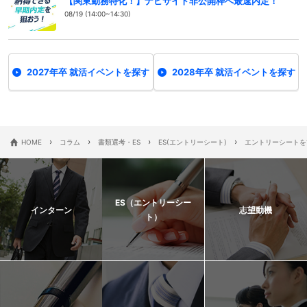
【関東勤務特化！】ナビサイト非公開枠へ最速内定！
08/19 (14:00~14:30)
2027年卒 就活イベントを探す
2028年卒 就活イベントを探す
›
›
›
›
HOME
コラム
書類選考・ES
ES(エントリーシート)
エントリーシートを
ES（エントリーシー
インターン
志望動機
ト）