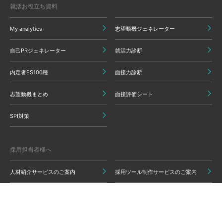
就活お役立ち資料
My analytics
志望動機ジェネレーター
自己PRジェネレーター
就活力診断
内定者ES100種
面接力診断
志望動機まとめ
面接評価シート
SPI対策
採用担当者様へ
人材紹介サービスのご案内
採用ツール制作サービスのご案内
インターン制作サービスのご案内