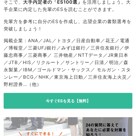
そこで、
大手内定者の「ES100選」
を活用しましょう。大
手企業に内定した先輩のESを読むことができます。
先輩方を参考に自分のESを作成し、志望企業の書類選考を
突破しましょう！
掲載企業：ANA／JAL／トヨタ／日産自動車／花王／電通
／博報堂／三菱UFJ銀行／みずほ銀行／三井住友銀行／伊
藤忠商事／三菱商事／ 三井物産／NTTデータ／JR東日本
／JTB／HIS／リクルート／サントリー／日清／明治／森
永製菓／IBM／ゴールドマン・サックス／ モルガン・スタ
ンレー／BCG／NHK／東京海上日動／三井住友海上火災／
野村證券…（他）
今すぐESを見る【無料】