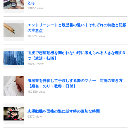
とは
39836 view
エントリーシートと履歴書の違い｜それぞれの特徴と記載
の注意点
160227 view
面接で志望動機を聞かれない時に考えられる大きな理由3
つ【就活・転職】
69242 view
履歴書を持参して手渡しする際のマナー｜封筒の書き方
【宛名・のり・敬称・日付】
152550 view
志望動機を面接の際に話す時の適切な時間
6872 view