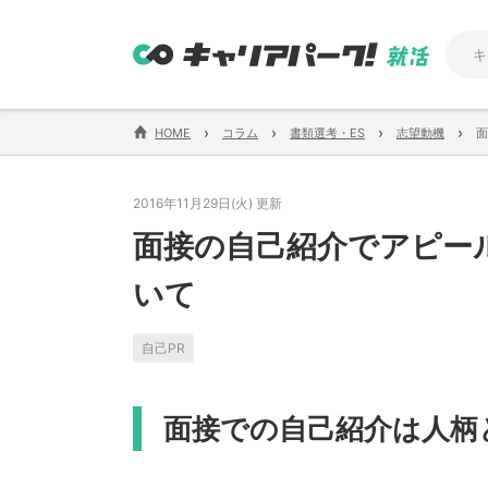
›
›
›
›
HOME
コラム
書類選考・ES
志望動機
面
2016年11月29日(火) 更新
面接の自己紹介でアピー
いて
自己PR
面接での自己紹介は人柄